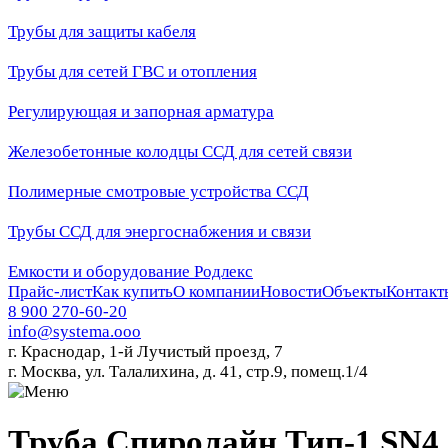
Трубы для защиты кабеля
Трубы для сетей ГВС и отопления
Регулирующая и запорная арматура
Железобетонные колодцы ССД для сетей связи
Полимерные смотровые устройства ССД
Трубы ССД для энергоснабжения и связи
Емкости и оборудование Родлекс
Прайс-лист
Как купить
О компании
Новости
Объекты
Контакт
8 900 270-60-20
info@systema.ooo
г. Краснодар, 1-й Лучистый проезд, 7
г. Москва, ул. Талалихина, д. 41, стр.9, помещ.1/4
Труба Спиролайн Тип-1 SN4 