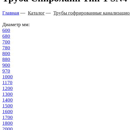
Главная
—
Каталог
—
Трубы гофрированные канализаци
Диаметр мм:
600
680
700
780
800
880
900
970
1000
1170
1200
1300
1400
1500
1600
1700
1800
2000