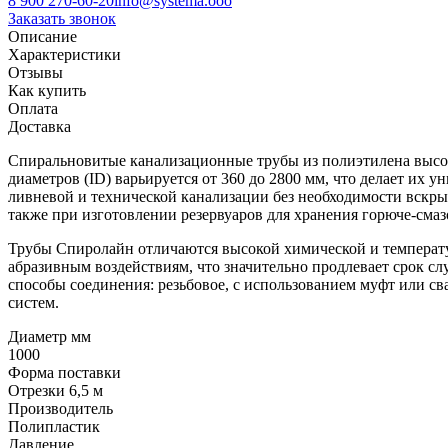
8 900 270-60-20
info@systema.ooo
Заказать звонок
Описание
Характеристики
Отзывы
Как купить
Оплата
Доставка
Спиральновитые канализационные трубы из полиэтилена высок
диаметров (ID) варьируется от 360 до 2800 мм, что делает их
ливневой и технической канализации без необходимости вскр
также при изготовлении резервуаров для хранения горюче-сма
Трубы Спиролайн отличаются высокой химической и температур
абразивным воздействиям, что значительно продлевает срок с
способы соединения: резьбовое, с использованием муфт или 
систем.
Диаметр мм
1000
Форма поставки
Отрезки 6,5 м
Производитель
Полипластик
Давление