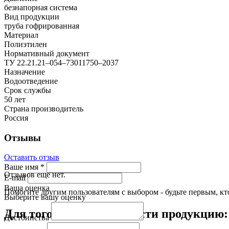
безнапорная система
Вид продукции
труба гофрированная
Материал
Полиэтилен
Нормативный документ
ТУ 22.21.21–054–73011750–2037
Назначение
Водоотведение
Срок службы
50 лет
Страна производитель
Россия
Отзывы
Оставить отзыв
Ваше имя
*
Отзывов еще нет.
E-mail
Ваша оценка
Помогите другим пользователям с выбором - будьте первым, кт
Выберите вашу оценку
Для того чтобы приобрести продукцию:
Достоинства