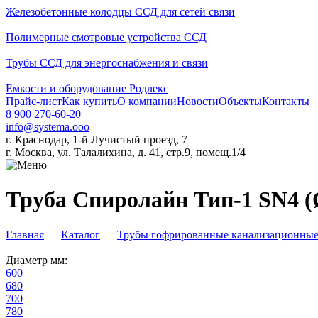
Железобетонные колодцы ССД для сетей связи
Полимерные смотровые устройства ССД
Трубы ССД для энергоснабжения и связи
Емкости и оборудование Родлекс
Прайс-лист
Как купить
О компании
Новости
Объекты
Контакты
8 900 270-60-20
info@systema.ooo
г. Краснодар, 1-й Лучистый проезд, 7
г. Москва, ул. Талалихина, д. 41, стр.9, помещ.1/4
Труба Спиролайн Тип-1 SN4 (
Главная
—
Каталог
—
Трубы гофрированные канализационны
Диаметр мм:
600
680
700
780