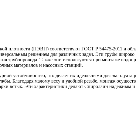
ой плотности (ПЭВП) соответствуют ГОСТ Р 54475-2011 и обла
 универсальным решением для различных задач. Эти трубы широк
ытия трубопровода. Также они используются при монтаже водопр
зочных материалов и насосных станций.
ной устойчивостью, что делает их идеальными для эксплуатаци
лужбы. Благодаря малому весу и удобной резьбе, монтаж осущес
сварки встык. Эти характеристики делают Спиролайн надежным