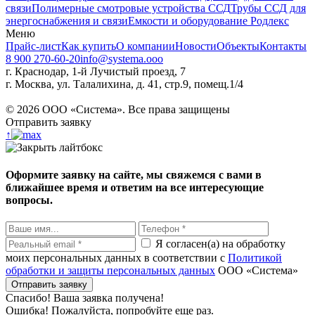
связи
Полимерные смотровые устройства ССД
Трубы ССД для
энергоснабжения и связи
Емкости и оборудование Родлекс
Меню
Прайс-лист
Как купить
О компании
Новости
Объекты
Контакты
8 900 270-60-20
info@systema.ooo
г. Краснодар, 1-й Лучистый проезд, 7
г. Москва, ул. Талалихина, д. 41, стр.9, помещ.1/4
©
2026
ООО «Система». Все права защищены
Отправить заявку
↑
Оформите заявку на сайте, мы свяжемся с вами в
ближайшее время и ответим на все интересующие
вопросы.
Я согласен(а) на обработку
моих персональных данных в соответствии с
Политикой
обработки и защиты персональных данных
ООО «Система»
Спасибо! Ваша заявка получена!
Ошибка! Пожалуйста, попробуйте еще раз.