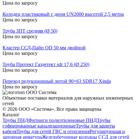
Цена по запросу
Колодец пластиковый с дном UN2000 высотой 2,5 метра
Цена по запросу
Труба ЗПТ средняя (Ø 50)
Цена по запросу
Кластер ССД-Пайп OD 50 мм двойной
Цена по запросу
Труба Протект Газдетект sdr 17,6 (Ø 250)
Цена по запросу
Переход редукционный литой 90×63 SDR17 Xinda
Цена по запросу
Объектные поставки материалов для наружных инженерных
сетей
©
2026
ООО «Система». Все права защищены
Каталог
Трубы ПНД
Фитинги полиэтиленовые ПНД
Трубы
гофрированные канализационные
Трубы для защиты
кабеля
Трубы для сетей ГВС и отопления
Регулирующая и
запорная арматура
Железобетонные колодцы ССД для сетей