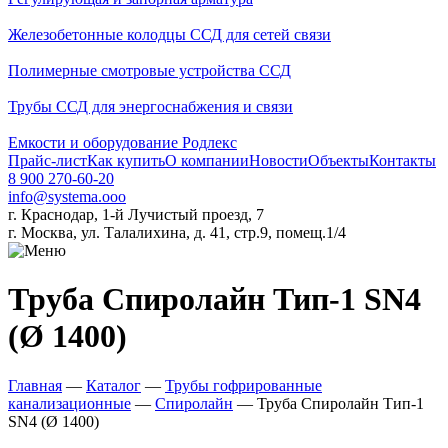
Железобетонные колодцы ССД для сетей связи
Полимерные смотровые устройства ССД
Трубы ССД для энергоснабжения и связи
Емкости и оборудование Родлекс
Прайс-лист
Как купить
О компании
Новости
Объекты
Контакты
8 900 270-60-20
info@systema.ooo
г. Краснодар, 1-й Лучистый проезд, 7
г. Москва, ул. Талалихина, д. 41, стр.9, помещ.1/4
Труба Спиролайн Тип-1 SN4
(Ø 1400)
Главная
—
Каталог
—
Трубы гофрированные
канализационные
—
Спиролайн
—
Труба Спиролайн Тип-1
SN4 (Ø 1400)