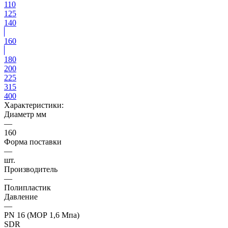
110
125
140
160
180
200
225
315
400
Характеристики:
Диаметр мм
—
160
Форма поставки
—
шт.
Производитель
—
Полипластик
Давление
—
PN 16 (МОР 1,6 Мпа)
SDR