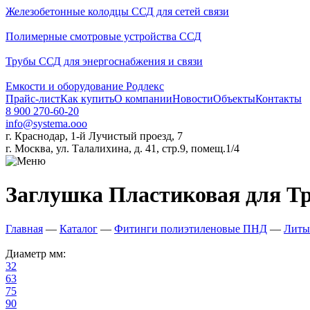
Железобетонные колодцы ССД для сетей связи
Полимерные смотровые устройства ССД
Трубы ССД для энергоснабжения и связи
Емкости и оборудование Родлекс
Прайс-лист
Как купить
О компании
Новости
Объекты
Контакты
8 900 270-60-20
info@systema.ooo
г. Краснодар, 1-й Лучистый проезд, 7
г. Москва, ул. Талалихина, д. 41, стр.9, помещ.1/4
Заглушка Пластиковая для Тр
Главная
—
Каталог
—
Фитинги полиэтиленовые ПНД
—
Литы
Диаметр мм:
32
63
75
90