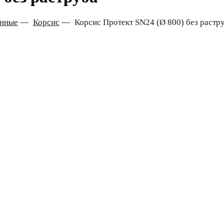
онные
—
Корсис
—
Корсис Протект SN24 (Ø 800) без растр