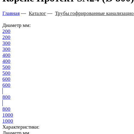
Главная
—
Каталог
—
Трубы гофрированные канализаци
Диаметр мм:
200
200
300
300
400
400
500
500
600
600
800
800
1000
1000
Характеристики:
Диаметр мм