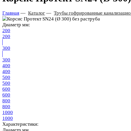
Главная
—
Каталог
—
Трубы гофрированные канализаци
Диаметр мм:
200
200
300
300
400
400
500
500
600
600
800
800
1000
1000
Характеристики:
Диаметр мм