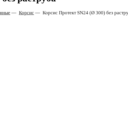
онные
—
Корсис
—
Корсис Протект SN24 (Ø 300) без растр