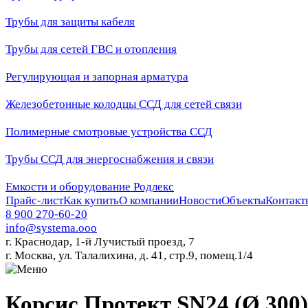
Трубы для защиты кабеля
Трубы для сетей ГВС и отопления
Регулирующая и запорная арматура
Железобетонные колодцы ССД для сетей связи
Полимерные смотровые устройства ССД
Трубы ССД для энергоснабжения и связи
Емкости и оборудование Родлекс
Прайс-лист
Как купить
О компании
Новости
Объекты
Контакт
8 900 270-60-20
info@systema.ooo
г. Краснодар, 1-й Лучистый проезд, 7
г. Москва, ул. Талалихина, д. 41, стр.9, помещ.1/4
Корсис Протект SN24 (Ø 300)