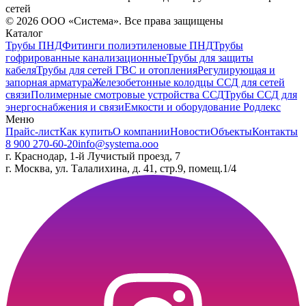
сетей
©
2026
ООО «Система». Все права защищены
Каталог
Трубы ПНД
Фитинги полиэтиленовые ПНД
Трубы
гофрированные канализационные
Трубы для защиты
кабеля
Трубы для сетей ГВС и отопления
Регулирующая и
запорная арматура
Железобетонные колодцы ССД для сетей
связи
Полимерные смотровые устройства ССД
Трубы ССД для
энергоснабжения и связи
Емкости и оборудование Родлекс
Меню
Прайс-лист
Как купить
О компании
Новости
Объекты
Контакты
8 900 270-60-20
info@systema.ooo
г. Краснодар, 1-й Лучистый проезд, 7
г. Москва, ул. Талалихина, д. 41, стр.9, помещ.1/4