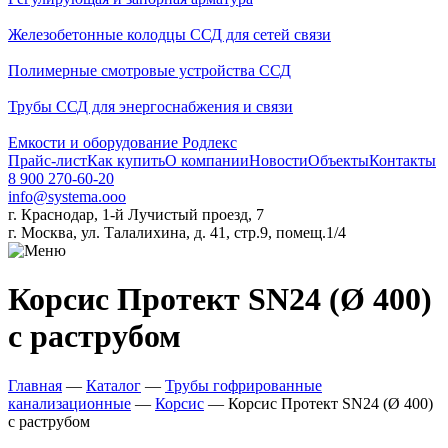
Железобетонные колодцы ССД для сетей связи
Полимерные смотровые устройства ССД
Трубы ССД для энергоснабжения и связи
Емкости и оборудование Родлекс
Прайс-лист
Как купить
О компании
Новости
Объекты
Контакты
8 900 270-60-20
info@systema.ooo
г. Краснодар, 1-й Лучистый проезд, 7
г. Москва, ул. Талалихина, д. 41, стр.9, помещ.1/4
Корсис Протект SN24 (Ø 400)
с раструбом
Главная
—
Каталог
—
Трубы гофрированные
канализационные
—
Корсис
—
Корсис Протект SN24 (Ø 400)
с раструбом