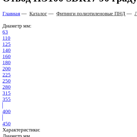
Главная
—
Каталог
—
Фитинги полиэтиленовые ПНД
—
Диаметр мм:
63
110
125
140
160
180
200
225
250
280
315
355
400
450
Характеристики:
Диаметр мм