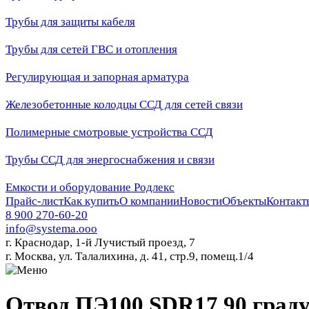
Трубы для защиты кабеля
Трубы для сетей ГВС и отопления
Регулирующая и запорная арматура
Железобетонные колодцы ССД для сетей связи
Полимерные смотровые устройства ССД
Трубы ССД для энергоснабжения и связи
Емкости и оборудование Родлекс
Прайс-лист
Как купить
О компании
Новости
Объекты
Контакт
8 900 270-60-20
info@systema.ooo
г. Краснодар, 1-й Лучистый проезд, 7
г. Москва, ул. Талалихина, д. 41, стр.9, помещ.1/4
Отвод ПЭ100 SDR17 90 граду