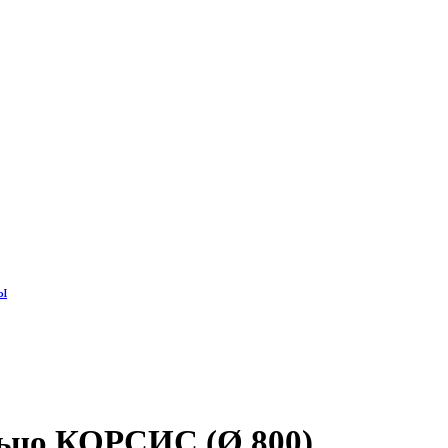
ы
ьцо КОРСИС (Ø 800)