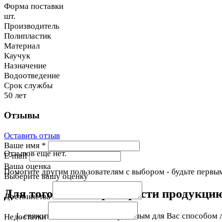
Форма поставки
шт.
Производитель
Полипластик
Материал
Каучук
Назначение
Водоотведение
Срок службы
50 лет
Отзывы
Оставить отзыв
Ваше имя
*
Отзывов еще нет.
E-mail
Ваша оценка
Помогите другим пользователям с выбором - будьте первым
Выберите вашу оценку
Для того чтобы приобрести продукци
Достоинства
свяжитесь с нами любым удобным для Вас способом л
Недостатки