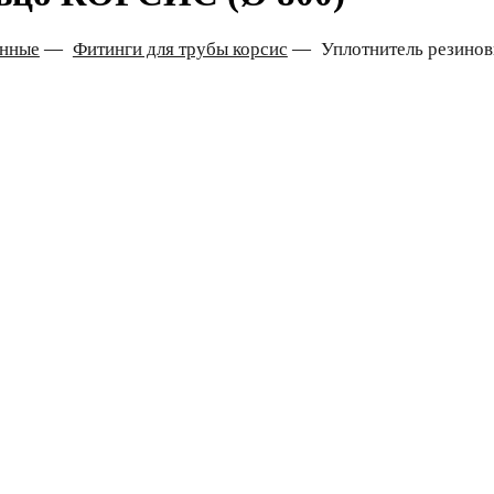
онные
—
Фитинги для трубы корсис
—
Уплотнитель резино