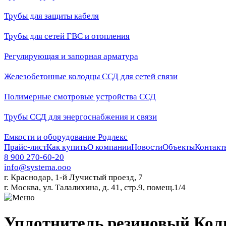
Трубы для защиты кабеля
Трубы для сетей ГВС и отопления
Регулирующая и запорная арматура
Железобетонные колодцы ССД для сетей связи
Полимерные смотровые устройства ССД
Трубы ССД для энергоснабжения и связи
Емкости и оборудование Родлекс
Прайс-лист
Как купить
О компании
Новости
Объекты
Контакт
8 900 270-60-20
info@systema.ooo
г. Краснодар, 1-й Лучистый проезд, 7
г. Москва, ул. Талалихина, д. 41, стр.9, помещ.1/4
Уплотнитель резиновый Кол