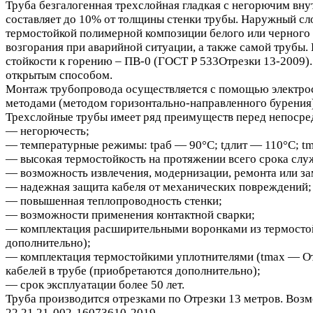
Труба безгалогенная трехслойная гладкая с негорючим вну
составляет до 10% от толщины стенки трубы. Наружный сл
термостойкой полимерной композиции белого или черного ц
возгорания при аварийной ситуации, а также самой трубы. 
стойкости к горению – ПВ-0 (ГОСТ Р 533Отрезки 13-2009).
открытым способом.
Монтаж трубопровода осуществляется с помощью электрос
методами (методом горизонтально-направленного бурения)
Трехслойные трубы имеет ряд преимуществ перед непосред
— негорючесть;
— температурные режимы: tраб — 90°С; tдлит — 110°С; t
— высокая термостойкость на протяжении всего срока слу
— возможность извлечения, модернизации, ремонта или за
— надежная защита кабеля от механических повреждений;
— повышенная теплопроводность стенки;
— возможности применения контактной сварки;
— комплектация расширительными воронками из термостой
дополнительно);
— комплектация термостойкими уплотнителями (tmax — Отр
кабелей в трубе (приобретаются дополнительно);
— срок эксплуатации более 50 лет.
Труба производится отрезками по Отрезки 13 метров. Возмо
22.21.21-002-16073610-2019.