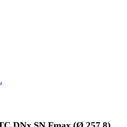
ы
 DNх SN Fmax (Ø 257,8)