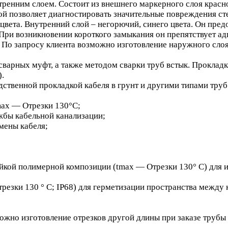
тренним слоем. Состоит из внешнего маркерного слоя красно
ой позволяет диагностировать значительные повреждения ст
вета. Внутренний слой – негорючий, синего цвета. Он пред
При возникновении короткого замыкания он препятствует адг
 По запросу клиента возможно изготовление наружного слоя
варных муфт, а также методом сварки труб встык. Прокла
.
ственной прокладкой кабеля в грунт и другими типами труб
max — Отрезки 130°С;
жбы кабельной канализации;
мены кабеля;
кой полимерной композиции (tmax — Отрезки 130° С) для и
езки 130 ° С; IP68) для герметизации пространства между 
жно изготовление отрезков другой длины при заказе трубы о