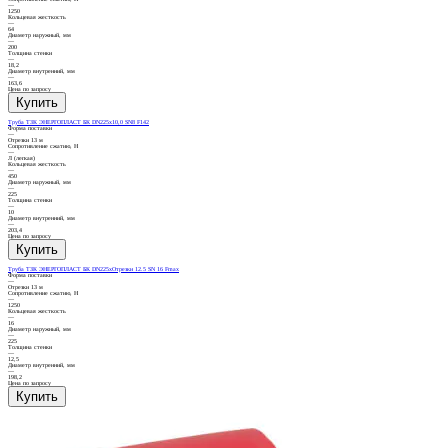
—
1250
Кольцевая жесткость
—
64
Диаметр наружный, мм
—
200
Толщина стенки
—
18,2
Диаметр внутренний, мм
—
163,6
Цена по запросу
Труба ТЗК ЭНЕРГОПЛАСТ БК DN225х10,0 SN8 F142
Форма поставки
—
Отрезки 13 м
Сопротивление сжатию, Н
—
Л (легкая)
Кольцевая жесткость
—
450
Диаметр наружный, мм
—
225
Толщина стенки
—
10
Диаметр внутренний, мм
—
203,4
Цена по запросу
Труба ТЗК ЭНЕРГОПЛАСТ БК DN225хОтрезки 12.5 SN 16 Fmax
Форма поставки
—
Отрезки 13 м
Сопротивление сжатию, Н
—
1250
Кольцевая жесткость
—
16
Диаметр наружный, мм
—
225
Толщина стенки
—
12,5
Диаметр внутренний, мм
—
198,2
Цена по запросу