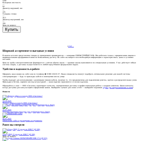
1250
Кольцевая жесткость
—
64
Диаметр наружный, мм
—
225
Толщина стенки
—
20,5
Диаметр внутренний, мм
—
184
Цена по запросу
1
2
3
4
5
→
Широкий ассортимент и выгодные условия
В нашем каталоге представлены товары от проверенного производителя — компании СВЯЗЬСТРОЙДЕТАЛЬ. Мы работаем только с юридическими лицами и
индивидуальными предпринимателями по безналичному расчету. На сайте вы найдете всю необходимую информацию о характеристиках, ценах и условиях
поставки.
Цена на трубы электротехнические формируется с учётом объема заказа — крупные заказы выполняются по специальным условиям. У нас действует гибкая
система скидок, а доставка осуществляется в любой город Южного федерального округа.
Удобство и надежность в работе
Оформить заказ можно на сайте или по телефону ☎️ 8 800 234-01-57. Наши специалисты помогут подобрать оптимальное решение для вашей системы
электропроводки — будь то прокладка кабеля в помещении или на улице.
Трубы подходят для использования с различными типами кабеля, включая те, что предназначены для подключения розетка, щитов и распределительных узлов.
Прокладки в бетоне, кирпиче или под штукатуркой — наши изделия справляются со всеми задачами.
Обращайтесь к нам — ООО «Система» гарантирует качество, своевременную доставку и профессиональную работу с каждым клиентом. Наши контакты
всегда доступны для консультаций и оформления заявок. Выбирайте лучшее для своих сетей — выбирайте надежные
трубы для энергоснабжения и связи
!
Новости
14.10.2025
Переезд офиса и склада ООО «Система»!
25.07.2025
Отгрузка запорной арматуры для трубопроводов в Анапу
06.07.2025
Обновление сайта и расширение ассортимента
Ранее вы смотрели
Отвод ПНД 15 градусов SDR17 (Ø 180)
Цена по запросу