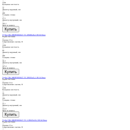
—
1250
Кольцевая жесткость
—
32
Диаметр наружный, мм
—
400
Толщина стенки
—
27,5
Диаметр внутренний, мм
—
341,2
Цена по запросу
Труба ТЗК ЭНЕРГОПЛАСТ ТС DN400х36,3 SN 64 Fmax
Форма поставки
—
Отрезки 13 м
Сопротивление сжатию, Н
—
1250
Кольцевая жесткость
—
64
Диаметр наружный, мм
—
400
Толщина стенки
—
36,3
Диаметр внутренний, мм
—
327,4
Цена по запросу
Труба ТЗК ЭНЕРГОПЛАСТ ТС DN355х21,1 SN 16 Fmax
Форма поставки
—
Отрезки 13 м
Сопротивление сжатию, Н
—
1250
Кольцевая жесткость
—
16
Диаметр наружный, мм
—
355
Толщина стенки
—
21,1
Диаметр внутренний, мм
—
312,8
Цена по запросу
Труба ТЗК ЭНЕРГОПЛАСТ ТС 2 DN225х19,2 SN 64 Fmax
Форма поставки
—
Отрезки 13 м
Сопротивление сжатию, Н
—