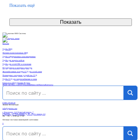
Показать ещё
Показать
Каталог
Трубы ПНД
Фитинги полиэтиленовые ПНД
Трубы гофрированные канализационные
Трубы для защиты кабеля
Трубы для сетей ГВС и отопления
Регулирующая и запорная арматура
Железобетонные колодцы ССД для сетей связи
Полимерные смотровые устройства ССД
Трубы ССД для энергоснабжения и связи
Емкости и оборудование Родлекс
Прайс-лист
Как купить
О компании
Новости
Объекты
Контакты
8 900 270-60-20
Звонок бесплатный
info@systema.ooo
г. Краснодар, 1-й Лучистый проезд, 7
г. Москва, ул. Талалихина, д. 41, стр.9, помещ.1/4
Пн. – Пт.: с 8:00 до 17:00
Оптовые поставки инженерной сантехники
0