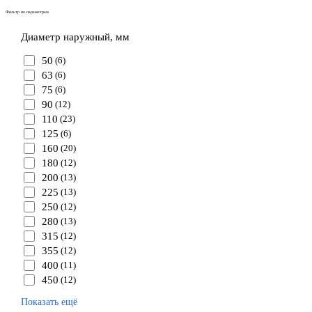
Фильтр по параметрам
Диаметр наружный, мм
50
(6)
63
(6)
75
(6)
90
(12)
110
(23)
125
(6)
160
(20)
180
(12)
200
(13)
225
(13)
250
(12)
280
(13)
315
(12)
355
(12)
400
(11)
450
(12)
Показать ещё