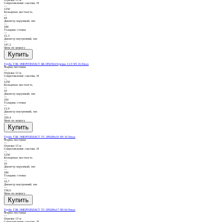
Сопротивление сжатию, Н
—
1250
Кольцевая жесткость
—
64
Диаметр наружный, мм
—
180
Толщина стенки
—
15,3
Диаметр внутренний, мм
—
147,2
Цена по запросу
Труба ТЗК ЭНЕРГОПЛАСТ БК DN250хОтрезки 13,9 SN 16 Fmax
Форма поставки
—
Отрезки 13 м
Сопротивление сжатию, Н
—
1250
Кольцевая жесткость
—
16
Диаметр наружный, мм
—
250
Толщина стенки
—
13,9
Диаметр внутренний, мм
—
220,4
Цена по запросу
Труба ТЗК ЭНЕРГОПЛАСТ ТС DN180х10 SN 16 Fmax
Форма поставки
—
Отрезки 13 м
Сопротивление сжатию, Н
—
1250
Кольцевая жесткость
—
16
Диаметр наружный, мм
—
180
Толщина стенки
—
10,7
Диаметр внутренний, мм
—
158,6
Цена по запросу
Труба ТЗК ЭНЕРГОПЛАСТ ТС DN200х17 SN 64 Fmax
Форма поставки
—
Отрезки 13 м
Сопротивление сжатию, Н