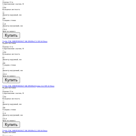
—
Отрезки 13 м
Сопротивление сжатию, Н
—
1250
Кольцевая жесткость
—
32
Диаметр наружный, мм
—
200
Толщина стенки
—
13,8
Диаметр внутренний, мм
—
170,6
Цена по запросу
Труба ТЗК ЭНЕРГОПЛАСТ БК DN200х17,0 SN 64 Fmax
Форма поставки
—
Отрезки 13 м
Сопротивление сжатию, Н
—
1250
Кольцевая жесткость
—
64
Диаметр наружный, мм
—
200
Толщина стенки
—
17
Диаметр внутренний, мм
—
163,6
Цена по запросу
Труба ТЗК ЭНЕРГОПЛАСТ БК DN180хОтрезки 12,4 SN 32 Fmax
Форма поставки
—
Отрезки 13 м
Сопротивление сжатию, Н
—
1250
Кольцевая жесткость
—
32
Диаметр наружный, мм
—
180
Толщина стенки
—
12,4
Диаметр внутренний, мм
—
153,4
Цена по запросу
Труба ТЗК ЭНЕРГОПЛАСТ БК DN180х15,3 SN 64 Fmax
Форма поставки
—
Отрезки 13 м