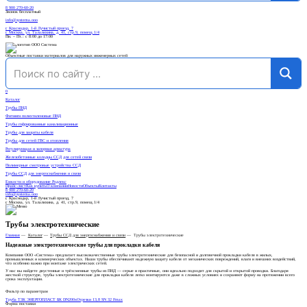
8 900 270-60-20
Звонок бесплатный
info@systema.ooo
г. Краснодар, 1-й Лучистый проезд, 7
г. Москва, ул. Талалихина, д. 41, стр.9, помещ.1/4
Пн. – Пт.: с 8:00 до 17:00
Объектные поставки материалов для наружных инженерных сетей
0
Каталог
Трубы ПНД
Фитинги полиэтиленовые ПНД
Трубы гофрированные канализационные
Трубы для защиты кабеля
Трубы для сетей ГВС и отопления
Регулирующая и запорная арматура
Железобетонные колодцы ССД для сетей связи
Полимерные смотровые устройства ССД
Трубы ССД для энергоснабжения и связи
Емкости и оборудование Родлекс
Прайс-лист
Как купить
О компании
Новости
Объекты
Контакты
8 900 270-60-20
info@systema.ooo
г. Краснодар, 1-й Лучистый проезд, 7
г. Москва, ул. Талалихина, д. 41, стр.9, помещ.1/4
Трубы электротехнические
Главная
—
Каталог
—
Трубы ССД для энергоснабжения и связи
—
Трубы электротехнические
Надежные электротехнические трубы для прокладки кабеля
Компания ООО «Система» предлагает высококачественные трубы электротехнические для безопасной и долговечной прокладки кабеля в жилых,
промышленных и коммерческих объектах. Наши трубы обеспечивают надежную защиту кабеля от механических повреждений, влаги и внешних воздействий,
что особенно важно при монтаже электрических сетей.
У нас вы найдете двустенные и трёхсменные трубы из ПНД — серые и практичные, они идеально подходят для скрытой и открытой проводки. Благодаря
жесткой структуре, трубы электротехнические для прокладки кабеля легко монтируются даже в сложных условиях и сохраняют форму на протяжении всего
срока эксплуатации.
Фильтр по параметрам
Труба ТЗК ЭНЕРГОПЛАСТ БК DN200хОтрезки 13,8 SN 32 Fmax
Форма поставки