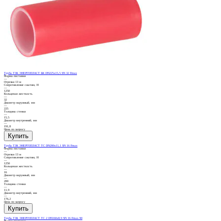
Труба ТЗК ЭНЕРГОПЛАСТ БК DN225х15,5 SN 32 Fmax
Форма поставки
—
Отрезки 13 м
Сопротивление сжатию, Н
—
1250
Кольцевая жесткость
—
32
Диаметр наружный, мм
—
225
Толщина стенки
—
15,5
Диаметр внутренний, мм
—
191,8
Цена по запросу
Труба ТЗК ЭНЕРГОПЛАСТ ТС DN200х11,1 SN 16 Fmax
Форма поставки
—
Отрезки 13 м
Сопротивление сжатию, Н
—
1250
Кольцевая жесткость
—
16
Диаметр наружный, мм
—
200
Толщина стенки
—
11,9
Диаметр внутренний, мм
—
176,2
Цена по запросу
Труба ТЗК ЭНЕРГОПЛАСТ ТС 2 DN160х8,9 SN 16 Fmax 90
Форма поставки