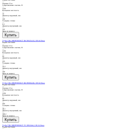
—
Отрезки 13 м
Сопротивление сжатию, Н
—
1250
Кольцевая жесткость
—
16
Диаметр наружный, мм
—
160
Толщина стенки
—
9,5
Диаметр внутренний, мм
—
141
Цена по запросу
Труба ТЗК ЭНЕРГОПЛАСТ БК DN225х19,2 SN 64 Fmax
Форма поставки
—
Отрезки 13 м
Сопротивление сжатию, Н
—
1250
Кольцевая жесткость
—
64
Диаметр наружный, мм
—
225
Толщина стенки
—
19,2
Диаметр внутренний, мм
—
184
Цена по запросу
Труба ТЗК ЭНЕРГОПЛАСТ БК DN450х38,1 SN 64 Fmax
Форма поставки
—
Отрезки 13 м
Сопротивление сжатию, Н
—
1250
Кольцевая жесткость
—
64
Диаметр наружный, мм
—
450
Толщина стенки
—
38,1
Диаметр внутренний, мм
—
368,2
Цена по запросу
Труба ТЗК ЭНЕРГОПЛАСТ ТС DN110х6,1 SN 16 Fmax
Форма поставки
—