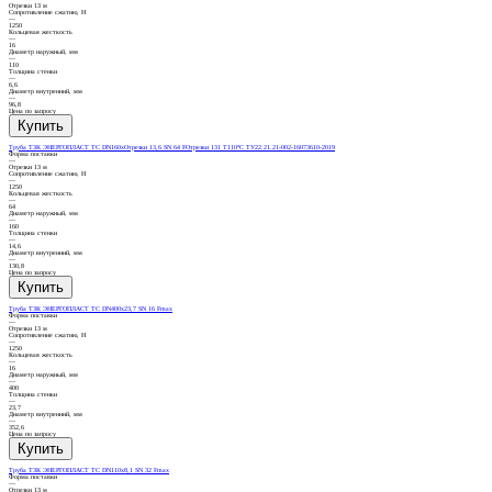
Отрезки 13 м
Сопротивление сжатию, Н
—
1250
Кольцевая жесткость
—
16
Диаметр наружный, мм
—
110
Толщина стенки
—
6,6
Диаметр внутренний, мм
—
96,8
Цена по запросу
Труба ТЗК ЭНЕРГОПЛАСТ ТС DN160хОтрезки 13,6 SN 64 FОтрезки 131 T110°C ТУ22.21.21-002-16073610-2019
Форма поставки
—
Отрезки 13 м
Сопротивление сжатию, Н
—
1250
Кольцевая жесткость
—
64
Диаметр наружный, мм
—
160
Толщина стенки
—
14,6
Диаметр внутренний, мм
—
130,8
Цена по запросу
Труба ТЗК ЭНЕРГОПЛАСТ ТС DN400х23,7 SN 16 Fmax
Форма поставки
—
Отрезки 13 м
Сопротивление сжатию, Н
—
1250
Кольцевая жесткость
—
16
Диаметр наружный, мм
—
400
Толщина стенки
—
23,7
Диаметр внутренний, мм
—
352,6
Цена по запросу
Труба ТЗК ЭНЕРГОПЛАСТ ТС DN110х8,1 SN 32 Fmax
Форма поставки
—
Отрезки 13 м