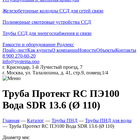
Железобетонные колодцы ССД для сетей связи
Полимерные смотровые устройства ССД
Трубы ССД для энергоснабжения и связи
Емкости и оборудование Родлекс
Прайс-лист
Как купить
О компании
Новости
Объекты
Контакты
8 900 270-60-20
info@systema.ooo
г. Краснодар, 1-й Лучистый проезд, 7
г. Москва, ул. Талалихина, д. 41, стр.9, помещ.1/4
Труба Протект RC ПЭ100
Вода SDR 13.6 (Ø 110)
Главная
—
Каталог
—
Трубы ПНД
—
Трубы ПНД для воды
—
Труба Протект RC ПЭ100 Вода SDR 13.6 (Ø 110)
Диаметр мм: