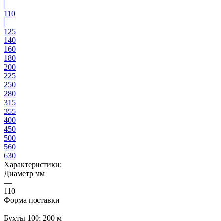
110
125
140
160
180
200
225
250
280
315
355
400
450
500
560
630
Характеристики:
Диаметр мм
—
110
Форма поставки
—
Бухты 100; 200 м