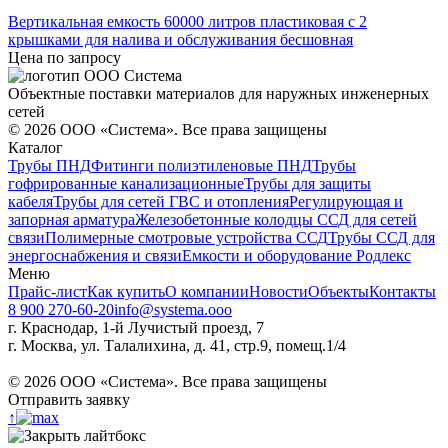
Вертикальная емкость 60000 литров пластиковая с 2
крышками для налива и обслуживания бесшовная
Цена по запросу
Объектные поставки материалов для наружных инженерных
сетей
©
2026
ООО «Система». Все права защищены
Каталог
Трубы ПНД
Фитинги полиэтиленовые ПНД
Трубы
гофрированные канализационные
Трубы для защиты
кабеля
Трубы для сетей ГВС и отопления
Регулирующая и
запорная арматура
Железобетонные колодцы ССД для сетей
связи
Полимерные смотровые устройства ССД
Трубы ССД для
энергоснабжения и связи
Емкости и оборудование Родлекс
Меню
Прайс-лист
Как купить
О компании
Новости
Объекты
Контакты
8 900 270-60-20
info@systema.ooo
г. Краснодар, 1-й Лучистый проезд, 7
г. Москва, ул. Талалихина, д. 41, стр.9, помещ.1/4
©
2026
ООО «Система». Все права защищены
Отправить заявку
↑