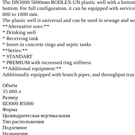
The DN3000 5000mm RODLEX-UN plastic well with a bottom is 
bottom. For full configuration, it can be equipped with servic
800 to 1000 mm.
The plastic well is universal and can be used in sewage and wat
**Alternative uses:**
* Drinking well
* Receiving tank
* Insert in concrete rings and septic tanks
**Series:**
* STANDART
* PREMIUM with increased ring stiffness
**Additional equipment:**
Additionally equipped with branch pipes, and throughput trays 
Объём
35 000 л
Размер
Ш3000 В5000
Форма
Цилиндрическая вертикальная
Тип расположения
Подземное
Назначение