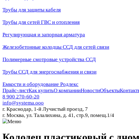
Трубы для защиты кабеля
Трубы для сетей ГВС и отопления
Регулирующая и запорная арматура
Железобетонные колодцы ССД для сетей связи
Полимерные смотровые устройства ССД
Трубы ССД для энергоснабжения и связи
Емкости и оборудование Родлекс
Прайс-лист
Как купить
О компании
Новости
Объекты
Контакт
8 900 270-60-20
info@systema.ooo
г. Краснодар, 1-й Лучистый проезд, 7
г. Москва, ул. Талалихина, д. 41, стр.9, помещ.1/4
Колодец пластиковый с дном