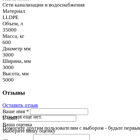
Сети канализации и водоснабжения
Материал
LLDPE
Объем, л
35000
Масса, кг
600
Диаметр мм
3000
Ширина, мм
3000
Высота, мм
5000
Отзывы
Оставить отзыв
Ваше имя
*
Отзывов еще нет.
E-mail
Ваша оценка
Помогите другим пользователям с выбором - будьте первым
Выберите вашу оценку