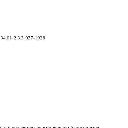
34.01-2.3.3-037-1926
, кто поделится своим мнением об этом товаре