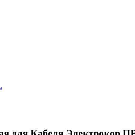
ы
ая для Кабеля Электрокор ПР