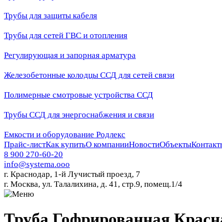
Трубы для защиты кабеля
Трубы для сетей ГВС и отопления
Регулирующая и запорная арматура
Железобетонные колодцы ССД для сетей связи
Полимерные смотровые устройства ССД
Трубы ССД для энергоснабжения и связи
Емкости и оборудование Родлекс
Прайс-лист
Как купить
О компании
Новости
Объекты
Контакт
8 900 270-60-20
info@systema.ooo
г. Краснодар, 1-й Лучистый проезд, 7
г. Москва, ул. Талалихина, д. 41, стр.9, помещ.1/4
Труба Гофрированная Красн