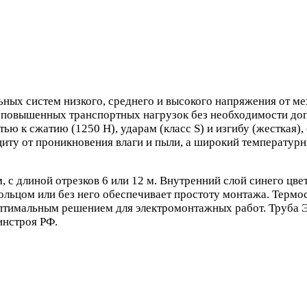
ых систем низкого, среднего и высокого напряжения от м
х повышенных транспортных нагрузок без необходимости до
ю к сжатию (1250 Н), ударам (класс S) и изгибу (жесткая),
иту от проникновения влаги и пыли, а широкий температурн
м, с длиной отрезков 6 или 12 м. Внутренний слой синего ц
льцом или без него обеспечивает простоту монтажа. Термос
оптимальным решением для электромонтажных работ. Труба
инстроя РФ.