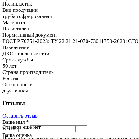
Полипластик
Вид продукции
труба гофрированная
Материал
Полиэтилен
Нормативный документ
ГОСТ Р 70751-2023; ТУ 22.21.21-070-73011750-2020; СТО 
Назначение
ДКС кабельные сети
Срок службы
50 лет
Страна производитель
Россия
Особенности
двустенная
Отзывы
Оставить отзыв
Ваше имя
*
Отзывов еще нет.
E-mail
Ваша оценка
Помогите другим пользователям с выбором - будьте первым