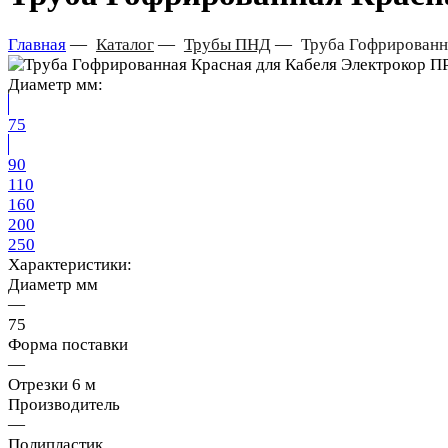
Главная
—
Каталог
—
Трубы ПНД
—
Труба Гофрированна
Диаметр мм:
75
90
110
160
200
250
Характеристики:
Диаметр мм
—
75
Форма поставки
—
Отрезки 6 м
Производитель
—
Полипластик