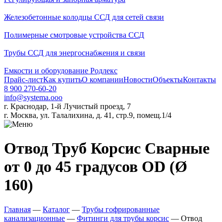
Железобетонные колодцы ССД для сетей связи
Полимерные смотровые устройства ССД
Трубы ССД для энергоснабжения и связи
Емкости и оборудование Родлекс
Прайс-лист
Как купить
О компании
Новости
Объекты
Контакты
8 900 270-60-20
info@systema.ooo
г. Краснодар, 1-й Лучистый проезд, 7
г. Москва, ул. Талалихина, д. 41, стр.9, помещ.1/4
Отвод Труб Корсис Сварные
от 0 до 45 градусов OD (Ø
160)
Главная
—
Каталог
—
Трубы гофрированные
канализационные
—
Фитинги для трубы корсис
—
Отвод