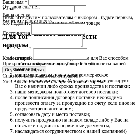
Ваше имя
*
Отзывов еще нет.
E-mail
Ваша оценка
Помогите другим пользователям с выбором - будьте первым,
Выберите вашу оценку
кто поделится своим мнением об этом товаре
Достоинства
Для того чтобы приобрести
продукцию:
Недостатки
свяжитесь с нами любым удобным для Вас способом
Комментарий
либо направьте на почту запрос и реквизиты вашей
Прикрепить изображение (не более 0.5 мб)
компании;
наши менеджеры подготовят коммерческое
Спасибо! Ваш отзыв был отправлен!
предложение в течение 24 часов и проконсультируют
Упс! Что-то пошло не так при отправке формы.
Вас о наличии либо сроках производства и поставки;
наши менеджеры подготовят договор поставки;
после подписания договора поставки необходимо
произвести оплату за продукцию по счету, если иное не
предусмотрено договором;
согласовать дату и место поставки;
получить продукцию на нашем складе либо у Вас на
объекте и подписать первичные документы;
наслаждаться сотрудничеством с нашей компанией)