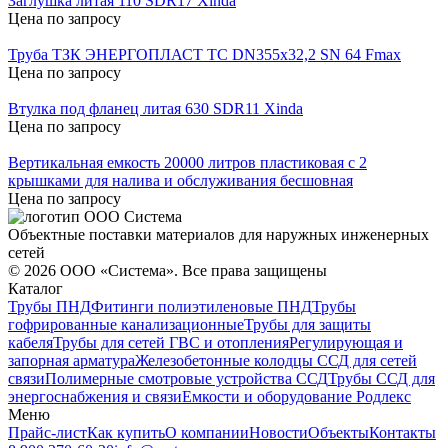
Заглушка литая 110 SDR17 Xinda
Цена по запросу
Труба ТЗК ЭНЕРГОПЛАСТ ТС DN355х32,2 SN 64 Fmax
Цена по запросу
Втулка под фланец литая 630 SDR11 Xinda
Цена по запросу
Вертикальная емкость 20000 литров пластиковая с 2
крышками для налива и обслуживания бесшовная
Цена по запросу
Объектные поставки материалов для наружных инженерных
сетей
©
2026
ООО «Система». Все права защищены
Каталог
Трубы ПНД
Фитинги полиэтиленовые ПНД
Трубы
гофрированные канализационные
Трубы для защиты
кабеля
Трубы для сетей ГВС и отопления
Регулирующая и
запорная арматура
Железобетонные колодцы ССД для сетей
связи
Полимерные смотровые устройства ССД
Трубы ССД для
энергоснабжения и связи
Емкости и оборудование Родлекс
Меню
Прайс-лист
Как купить
О компании
Новости
Объекты
Контакты