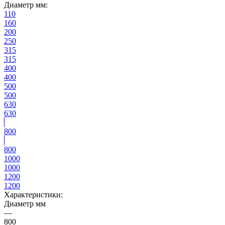
Диаметр мм:
110
160
200
250
315
315
400
400
500
500
630
630
800
800
1000
1000
1200
1200
Характеристики:
Диаметр мм
—
800