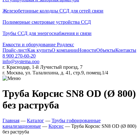
Железобетонные колодцы ССД для сетей связи
Полимерные смотровые устройства ССД
Трубы ССД для энергоснабжения и связи
Емкости и оборудование Родлекс
Прайс-лист
Как купить
О компании
Новости
Объекты
Контакты
8 900 270-60-20
info@systema.ooo
г. Краснодар, 1-й Лучистый проезд, 7
г. Москва, ул. Талалихина, д. 41, стр.9, помещ.1/4
Труба Корсис SN8 OD (Ø 800)
без раструба
Главная
—
Каталог
—
Трубы гофрированные
канализационные
—
Корсис
—
Труба Корсис SN8 OD (Ø 800)
без раструба