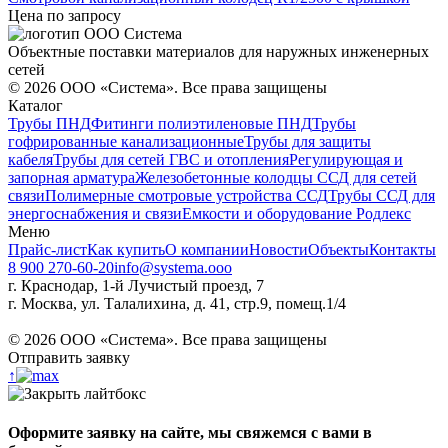
Цена по запросу
Объектные поставки материалов для наружных инженерных
сетей
©
2026
ООО «Система». Все права защищены
Каталог
Трубы ПНД
Фитинги полиэтиленовые ПНД
Трубы
гофрированные канализационные
Трубы для защиты
кабеля
Трубы для сетей ГВС и отопления
Регулирующая и
запорная арматура
Железобетонные колодцы ССД для сетей
связи
Полимерные смотровые устройства ССД
Трубы ССД для
энергоснабжения и связи
Емкости и оборудование Родлекс
Меню
Прайс-лист
Как купить
О компании
Новости
Объекты
Контакты
8 900 270-60-20
info@systema.ooo
г. Краснодар, 1-й Лучистый проезд, 7
г. Москва, ул. Талалихина, д. 41, стр.9, помещ.1/4
©
2026
ООО «Система». Все права защищены
Отправить заявку
↑
Оформите заявку на сайте, мы свяжемся с вами в