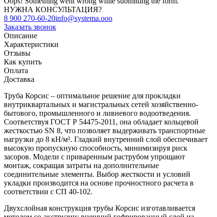
Oops! Something went wrong while submitting the form.
НУЖНА КОНСУЛЬТАЦИЯ?
8 900 270-60-20
info@systema.ooo
Заказать звонок
Описание
Характеристики
Отзывы
Как купить
Оплата
Доставка
Труба Корсис – оптимальное решение для прокладки
внутриквартальных и магистральных сетей хозяйственно-
бытового, промышленного и ливневого водоотведения.
Соответствуя ГОСТ Р 54475-2011, она обладает кольцевой
жесткостью SN 8, что позволяет выдерживать транспортные
нагрузки до 8 кН/м². Гладкий внутренний слой обеспечивает
высокую пропускную способность, минимизируя риск
засоров. Модели с приваренным раструбом упрощают
монтаж, сокращая затраты на дополнительные
соединительные элементы. Выбор жесткости и условий
укладки производится на основе прочностного расчета в
соответствии с СП 40-102.
Двухслойная конструкция трубы Корсис изготавливается
методом со-экструзии: внешний гофрированный слой из