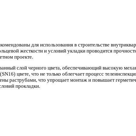
комендованы для использования в строительстве внутриквар
ьцевой жесткости и условий укладки проводится прочностно
етном проекте.
анный слой черного цвета, обеспечивающий высокую механ
(SN16) цвете, что не только облегчает процесс телеинспекц
ы раструбами, что упрощает монтаж и повышает герметичн
словий прокладки.