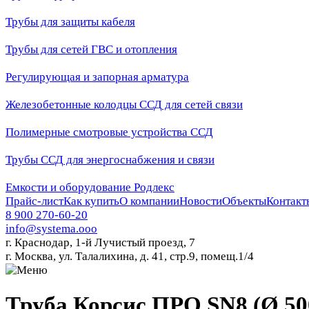
Трубы для защиты кабеля
Трубы для сетей ГВС и отопления
Регулирующая и запорная арматура
Железобетонные колодцы ССД для сетей связи
Полимерные смотровые устройства ССД
Трубы ССД для энергоснабжения и связи
Емкости и оборудование Родлекс
Прайс-лист
Как купить
О компании
Новости
Объекты
Контакт
8 900 270-60-20
info@systema.ooo
г. Краснодар, 1-й Лучистый проезд, 7
г. Москва, ул. Талалихина, д. 41, стр.9, помещ.1/4
Труба Корсис ПРО SN8 (Ø 50