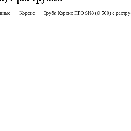
онные
—
Корсис
—
Труба Корсис ПРО SN8 (Ø 500) с растр