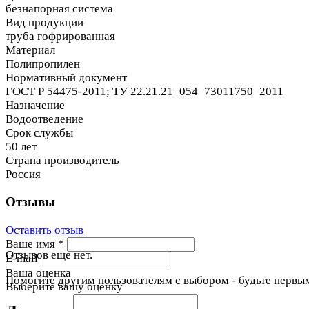
безнапорная система
Вид продукции
труба гофрированная
Материал
Полипропилен
Нормативный документ
ГОСТ Р 54475-2011; ТУ 22.21.21–054–73011750–2011
Назначение
Водоотведение
Срок службы
50 лет
Страна производитель
Россия
Отзывы
Оставить отзыв
Ваше имя
*
Отзывов еще нет.
E-mail
Ваша оценка
Помогите другим пользователям с выбором - будьте первым
Выберите вашу оценку