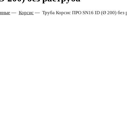
онные
—
Корсис
—
Труба Корсис ПРО SN16 ID (Ø 200) без 