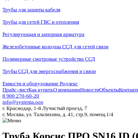
Трубы для защиты кабеля
Трубы для сетей ГВС и отопления
Регулирующая и запорная арматура
Железобетонные колодцы ССД для сетей связи
Полимерные смотровые устройства ССД
Трубы ССД для энергоснабжения и связи
Емкости и оборудование Родлекс
Прайс-лист
Как купить
О компании
Новости
Объекты
Контакт
8 900 270-60-20
info@systema.ooo
г. Краснодар, 1-й Лучистый проезд, 7
г. Москва, ул. Талалихина, д. 41, стр.9, помещ.1/4
Труба Корсис ПРО SN16 ID (Ø