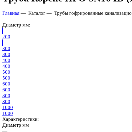
Главная
—
Каталог
—
Трубы гофрированные канализаци
Диаметр мм:
200
300
300
400
400
500
500
600
600
800
800
1000
1000
Характеристики:
Диаметр мм
—