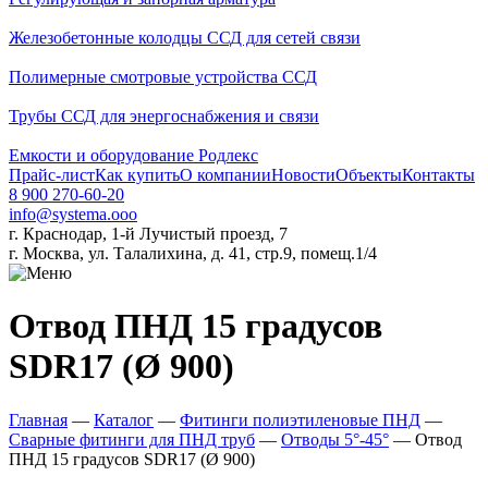
Железобетонные колодцы ССД для сетей связи
Полимерные смотровые устройства ССД
Трубы ССД для энергоснабжения и связи
Емкости и оборудование Родлекс
Прайс-лист
Как купить
О компании
Новости
Объекты
Контакты
8 900 270-60-20
info@systema.ooo
г. Краснодар, 1-й Лучистый проезд, 7
г. Москва, ул. Талалихина, д. 41, стр.9, помещ.1/4
Отвод ПНД 15 градусов
SDR17 (Ø 900)
Главная
—
Каталог
—
Фитинги полиэтиленовые ПНД
—
Сварные фитинги для ПНД труб
—
Отводы 5°-45°
—
Отвод
ПНД 15 градусов SDR17 (Ø 900)