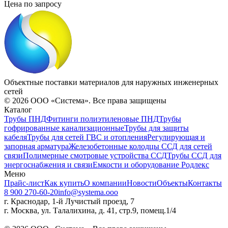
Цена по запросу
Объектные поставки материалов для наружных инженерных
сетей
©
2026
ООО «Система». Все права защищены
Каталог
Трубы ПНД
Фитинги полиэтиленовые ПНД
Трубы
гофрированные канализационные
Трубы для защиты
кабеля
Трубы для сетей ГВС и отопления
Регулирующая и
запорная арматура
Железобетонные колодцы ССД для сетей
связи
Полимерные смотровые устройства ССД
Трубы ССД для
энергоснабжения и связи
Емкости и оборудование Родлекс
Меню
Прайс-лист
Как купить
О компании
Новости
Объекты
Контакты
8 900 270-60-20
info@systema.ooo
г. Краснодар, 1-й Лучистый проезд, 7
г. Москва, ул. Талалихина, д. 41, стр.9, помещ.1/4