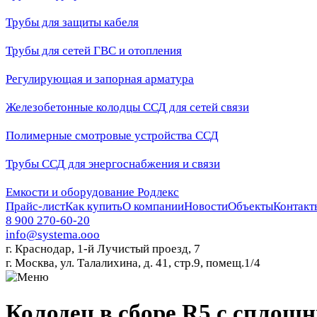
Трубы для защиты кабеля
Трубы для сетей ГВС и отопления
Регулирующая и запорная арматура
Железобетонные колодцы ССД для сетей связи
Полимерные смотровые устройства ССД
Трубы ССД для энергоснабжения и связи
Емкости и оборудование Родлекс
Прайс-лист
Как купить
О компании
Новости
Объекты
Контакт
8 900 270-60-20
info@systema.ooo
г. Краснодар, 1-й Лучистый проезд, 7
г. Москва, ул. Талалихина, д. 41, стр.9, помещ.1/4
Колодец в сборе R5 с спло