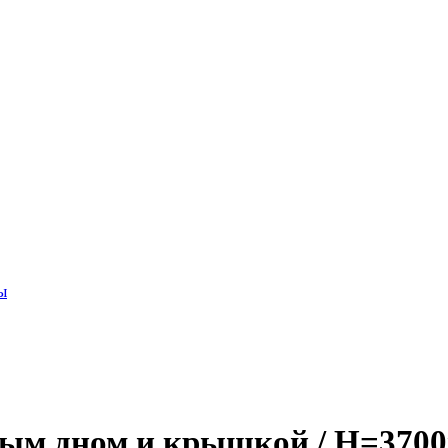
ы
шным дном и крышкой / H=370