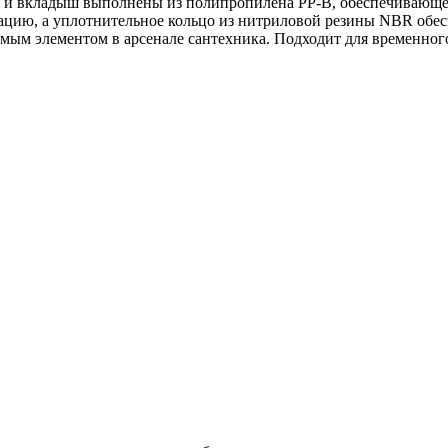
и и вкладыш выполнены из полипропилена РР-В, обеспечивающег
цию, а уплотнительное кольцо из нитриловой резины NBR обес
нимым элементом в арсенале сантехника. Подходит для временно