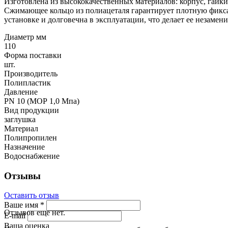
Изготовлена из высококачественных материалов: корпус, гайк
Сжимающее кольцо из полиацеталя гарантирует плотную фикса
установке и долговечна в эксплуатации, что делает ее незаме
Диаметр мм
110
Форма поставки
шт.
Производитель
Полипластик
Давление
PN 10 (МОР 1,0 Мпа)
Вид продукции
заглушка
Материал
Полипропилен
Назначение
Водоснабжение
Отзывы
Оставить отзыв
Ваше имя
*
Отзывов еще нет.
E-mail
Ваша оценка