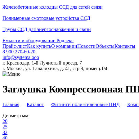
Железобетонные колодцы ССД для сетей связи
Полимерные смотровые устройства ССД
Трубы ССД для энергоснабжения и связи
Емкости и оборудование Родлекс
Прайс-лист
Как купить
О компании
Новости
Объекты
Контакты
8 900 270-60-20
info@systema.ooo
г. Краснодар, 1-й Лучистый проезд, 7
г. Москва, ул. Талалихина, д. 41, стр.9, помещ.1/4
Заглушка Компрессионная ПН
Главная
—
Каталог
—
Фитинги полиэтиленовые ПНД
—
Комп
Диаметр мм:
20
25
32
40