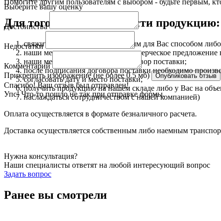
Помогите другим пользователям с выбором - будьте первым, кт
Выберите вашу оценку
Для того чтобы приобрести продукцию:
Достоинства
свяжитесь с нами любым удобным для Вас способом либо 
Недостатки
наши менеджеры подготовят коммерческое предложение в 
наши менеджеры подготовят договор поставки;
Комментарий
после подписания договора поставки необходимо произве
Прикрепить изображение (не более 0.5 мб)
согласовать дату и место поставки;
Спасибо! Ваш отзыв был отправлен!
получить продукцию на нашем складе либо у Вас на объ
Упс! Что-то пошло не так при отправке формы.
наслаждаться сотрудничеством с нашей компанией)
Оплата осуществляется в формате безналичного расчета.
Доставка осуществляется собственным либо наемным транспорто
Нужна консультация?
Наши специалисты ответят на любой интересующий вопрос
Задать вопрос
Ранее вы смотрели