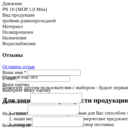
Давление
PN 10 (МОР 1,0 Мпа)
Вид продукции
тройник равнопроходной
Материал
Полипропилен
Назначение
Водоснабжение
Отзывы
Оставить отзыв
Ваше имя
*
Отзывов еще нет.
E-mail
Ваша оценка
Помогите другим пользователям с выбором - будьте первым
Выберите вашу оценку
Для того чтобы приобрести продукци
Достоинства
свяжитесь с нами любым удобным для Вас способом л
Недостатки
наши менеджеры подготовят коммерческое предложени
наши менеджеры подготовят договор поставки;
Комментарий