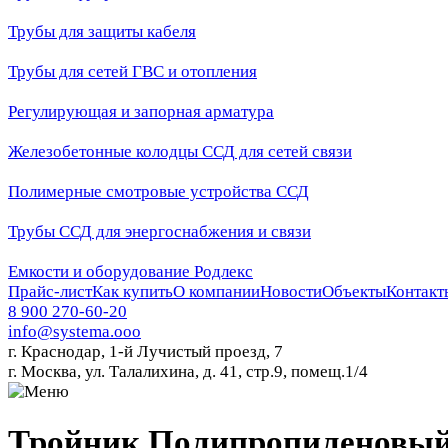
Трубы для защиты кабеля
Трубы для сетей ГВС и отопления
Регулирующая и запорная арматура
Железобетонные колодцы ССД для сетей связи
Полимерные смотровые устройства ССД
Трубы ССД для энергоснабжения и связи
Емкости и оборудование Родлекс
Прайс-лист
Как купить
О компании
Новости
Объекты
Контакт
8 900 270-60-20
info@systema.ooo
г. Краснодар, 1-й Лучистый проезд, 7
г. Москва, ул. Талалихина, д. 41, стр.9, помещ.1/4
Тройник Полипропиленовый