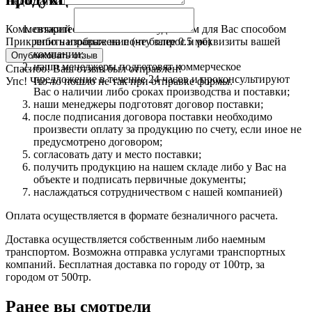
Недостатки
свяжитесь с нами любым удобным для Вас способом
Комментарий
либо направьте на почту запрос и реквизиты вашей
Прикрепить изображение (не более 0.5 мб)
компании;
наши менеджеры подготовят коммерческое
Спасибо! Ваш отзыв был отправлен!
предложение в течение 24 часов и проконсультируют
Упс! Что-то пошло не так при отправке формы.
Вас о наличии либо сроках производства и поставки;
наши менеджеры подготовят договор поставки;
после подписания договора поставки необходимо
произвести оплату за продукцию по счету, если иное не
предусмотрено договором;
согласовать дату и место поставки;
получить продукцию на нашем складе либо у Вас на
объекте и подписать первичные документы;
наслаждаться сотрудничеством с нашей компанией)
Оплата осуществляется в формате безналичного расчета.
Доставка осуществляется собственным либо наемным
транспортом. Возможна отправка услугами транспортных
компаний. Бесплатная доставка по городу от 100тр, за
городом от 500тр.
Ранее вы смотрели