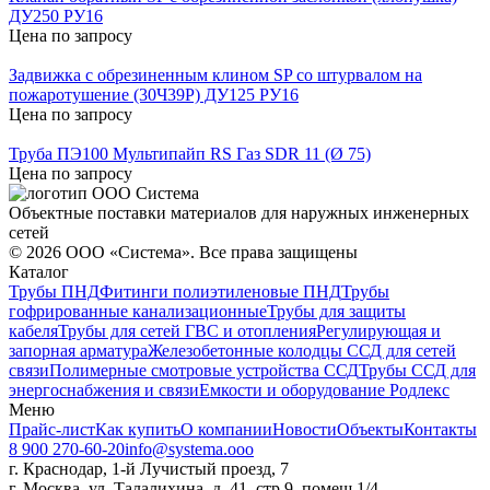
ДУ250 РУ16
Цена по запросу
Задвижка с обрезиненным клином SP со штурвалом на
пожаротушение (30Ч39Р) ДУ125 РУ16
Цена по запросу
Труба ПЭ100 Мультипайп RS Газ SDR 11 (Ø 75)
Цена по запросу
Объектные поставки материалов для наружных инженерных
сетей
©
2026
ООО «Система». Все права защищены
Каталог
Трубы ПНД
Фитинги полиэтиленовые ПНД
Трубы
гофрированные канализационные
Трубы для защиты
кабеля
Трубы для сетей ГВС и отопления
Регулирующая и
запорная арматура
Железобетонные колодцы ССД для сетей
связи
Полимерные смотровые устройства ССД
Трубы ССД для
энергоснабжения и связи
Емкости и оборудование Родлекс
Меню
Прайс-лист
Как купить
О компании
Новости
Объекты
Контакты
8 900 270-60-20
info@systema.ooo
г. Краснодар, 1-й Лучистый проезд, 7
г. Москва, ул. Талалихина, д. 41, стр.9, помещ.1/4