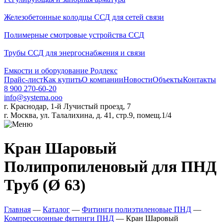
Железобетонные колодцы ССД для сетей связи
Полимерные смотровые устройства ССД
Трубы ССД для энергоснабжения и связи
Емкости и оборудование Родлекс
Прайс-лист
Как купить
О компании
Новости
Объекты
Контакты
8 900 270-60-20
info@systema.ooo
г. Краснодар, 1-й Лучистый проезд, 7
г. Москва, ул. Талалихина, д. 41, стр.9, помещ.1/4
Кран Шаровый
Полипропиленовый для ПНД
Труб (Ø 63)
Главная
—
Каталог
—
Фитинги полиэтиленовые ПНД
—
Компрессионные фитинги ПНД
—
Кран Шаровый