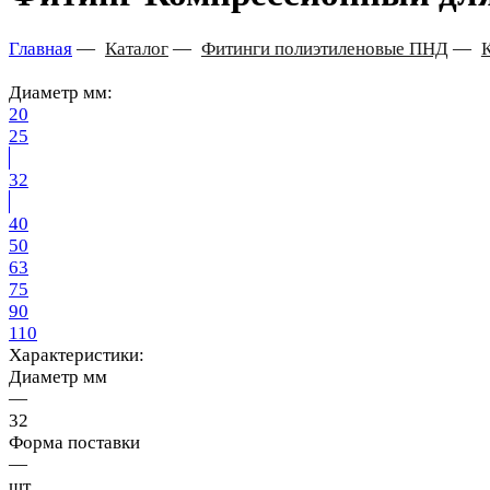
Главная
—
Каталог
—
Фитинги полиэтиленовые ПНД
—
Диаметр мм:
20
25
32
40
50
63
75
90
110
Характеристики:
Диаметр мм
—
32
Форма поставки
—
шт.