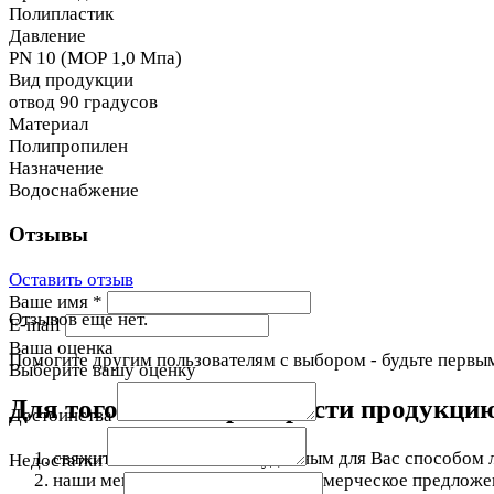
Полипластик
Давление
PN 10 (МОР 1,0 Мпа)
Вид продукции
отвод 90 градусов
Материал
Полипропилен
Назначение
Водоснабжение
Отзывы
Оставить отзыв
Ваше имя
*
Отзывов еще нет.
E-mail
Ваша оценка
Помогите другим пользователям с выбором - будьте первым
Выберите вашу оценку
Для того чтобы приобрести продукци
Достоинства
свяжитесь с нами любым удобным для Вас способом л
Недостатки
наши менеджеры подготовят коммерческое предложени