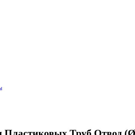
ы
 Пластиковых Труб Отвод (Ø