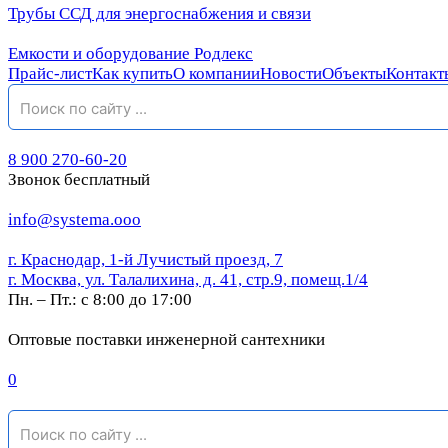
Трубы ССД для энергоснабжения и связи
Емкости и оборудование Родлекс
Прайс-лист
Как купить
О компании
Новости
Объекты
Контакт
8 900 270-60-20
Звонок бесплатный
info@systema.ooo
г. Краснодар, 1-й Лучистый проезд, 7
г. Москва, ул. Талалихина, д. 41, стр.9, помещ.1/4
Пн. – Пт.: с 8:00 до 17:00
Оптовые поставки инженерной сантехники
0