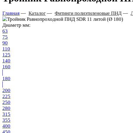
Главная
—
Каталог
—
Фитинги полиэтиленовые ПНД
—
Диаметр мм:
63
75
90
110
125
140
160
180
200
225
250
280
315
355
400
450