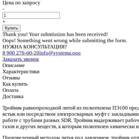
Цена по запросу
-
+
Thank you! Your submission has been received!
Oops! Something went wrong while submitting the form.
НУЖНА КОНСУЛЬТАЦИЯ?
8 900 270-60-20
info@systema.ooo
Заказать звонок
Описание
Характеристики
Отзывы
Как купить
Оплата
Доставка
Тройник равнопроходной литой из полиэтилена ПЭ100 пред
встык или посредством электросварных муфт с закладными
работе с трубами разных SDR. Тройник выдерживает рабоче
газов и других веществ, к которым полиэтилен химически и
Произведенный методом литья под давлением, тройник от