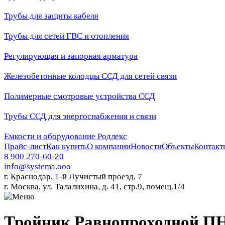
Трубы для защиты кабеля
Трубы для сетей ГВС и отопления
Регулирующая и запорная арматура
Железобетонные колодцы ССД для сетей связи
Полимерные смотровые устройства ССД
Трубы ССД для энергоснабжения и связи
Емкости и оборудование Родлекс
Прайс-лист
Как купить
О компании
Новости
Объекты
Контакт
8 900 270-60-20
info@systema.ooo
г. Краснодар, 1-й Лучистый проезд, 7
г. Москва, ул. Талалихина, д. 41, стр.9, помещ.1/4
Тройник Равнопроходной ПН