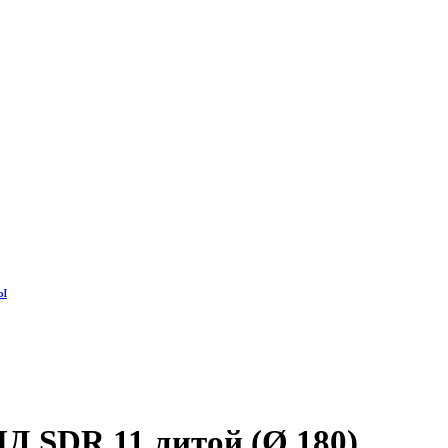
ы
Д SDR 11 литой (Ø 180)