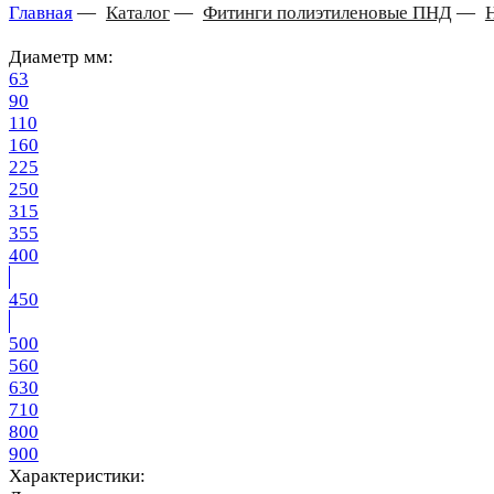
Главная
—
Каталог
—
Фитинги полиэтиленовые ПНД
—
Диаметр мм:
63
90
110
160
225
250
315
355
400
450
500
560
630
710
800
900
Характеристики: