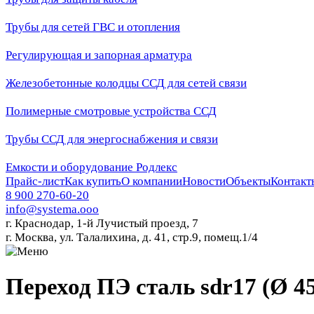
Трубы для сетей ГВС и отопления
Регулирующая и запорная арматура
Железобетонные колодцы ССД для сетей связи
Полимерные смотровые устройства ССД
Трубы ССД для энергоснабжения и связи
Емкости и оборудование Родлекс
Прайс-лист
Как купить
О компании
Новости
Объекты
Контакт
8 900 270-60-20
info@systema.ooo
г. Краснодар, 1-й Лучистый проезд, 7
г. Москва, ул. Талалихина, д. 41, стр.9, помещ.1/4
Переход ПЭ сталь sdr17 (Ø 4