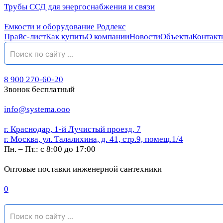
Трубы ССД для энергоснабжения и связи
Емкости и оборудование Родлекс
Прайс-лист
Как купить
О компании
Новости
Объекты
Контакт
8 900 270-60-20
Звонок бесплатный
info@systema.ooo
г. Краснодар, 1-й Лучистый проезд, 7
г. Москва, ул. Талалихина, д. 41, стр.9, помещ.1/4
Пн. – Пт.: с 8:00 до 17:00
Оптовые поставки инженерной сантехники
0