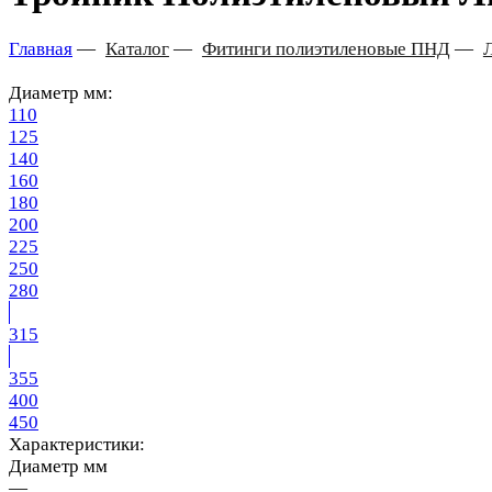
Главная
—
Каталог
—
Фитинги полиэтиленовые ПНД
—
Диаметр мм:
110
125
140
160
180
200
225
250
280
315
355
400
450
Характеристики:
Диаметр мм
—