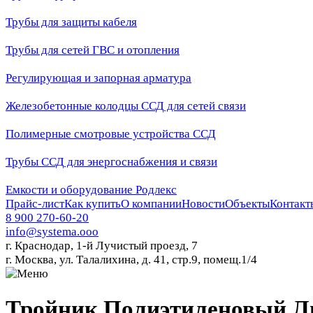
Трубы для защиты кабеля
Трубы для сетей ГВС и отопления
Регулирующая и запорная арматура
Железобетонные колодцы ССД для сетей связи
Полимерные смотровые устройства ССД
Трубы ССД для энергоснабжения и связи
Емкости и оборудование Родлекс
Прайс-лист
Как купить
О компании
Новости
Объекты
Контакт
8 900 270-60-20
info@systema.ooo
г. Краснодар, 1-й Лучистый проезд, 7
г. Москва, ул. Талалихина, д. 41, стр.9, помещ.1/4
Тройник Полиэтиленовый Ли