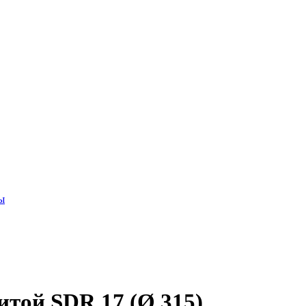
ы
той SDR 17 (Ø 315)