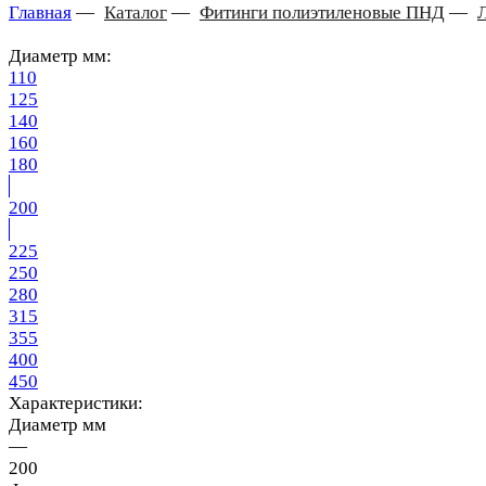
Главная
—
Каталог
—
Фитинги полиэтиленовые ПНД
—
Диаметр мм:
110
125
140
160
180
200
225
250
280
315
355
400
450
Характеристики:
Диаметр мм
—
200