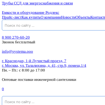
Трубы ССД для энергоснабжения и связи
Емкости и оборудование Родлекс
Прайс-лист
Как купить
О компании
Новости
Объекты
Контакт
8 900 270-60-20
Звонок бесплатный
info@systema.ooo
г. Краснодар, 1-й Лучистый проезд, 7
г. Москва, ул. Талалихина, д. 41, стр.9, помещ.1/4
Пн. – Пт.: с 8:00 до 17:00
Оптовые поставки инженерной сантехники
0