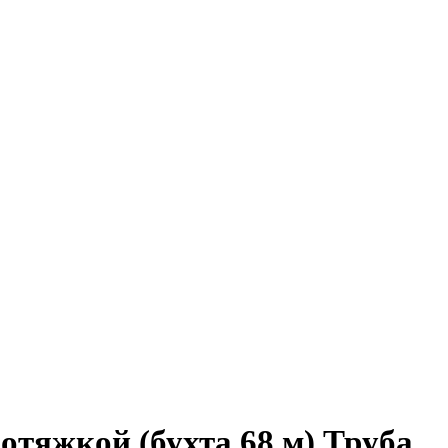
отяжкой (бухта 68 м) Труба