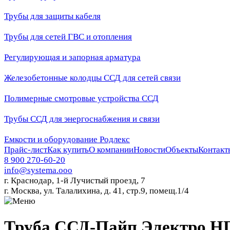
Трубы для защиты кабеля
Трубы для сетей ГВС и отопления
Регулирующая и запорная арматура
Железобетонные колодцы ССД для сетей связи
Полимерные смотровые устройства ССД
Трубы ССД для энергоснабжения и связи
Емкости и оборудование Родлекс
Прайс-лист
Как купить
О компании
Новости
Объекты
Контакт
8 900 270-60-20
info@systema.ooo
г. Краснодар, 1-й Лучистый проезд, 7
г. Москва, ул. Талалихина, д. 41, стр.9, помещ.1/4
Труба ССД-Пайп Электро НГ, 