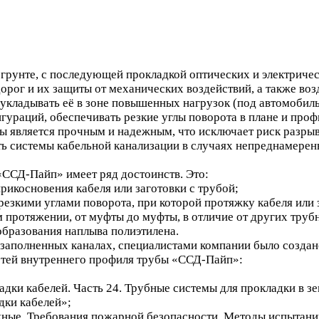
 грунте, с последующей прокладкой оптических и электричес
орог и их защиты от механических воздействий, а также во
т укладывать её в зоне повышенных нагрузок (под автомоб
гураций, обеспечивать резкие углы поворота в плане и проф
ы является прочным и надежным, что исключает риск разрыв
ть системы кабельной канализации в случаях непреднамерен
ССД-Пайп» имеет ряд достоинств. Это:
икосновения кабеля или заготовки с трубой;
зкими углами поворота, при которой протяжку кабеля или з
протяжении, от муфты до муфты, в отличие от других трубн
образования наплыва полиэтилена.
о заполненных каналах, специалистами компании было созда
стей внутреннего профиля трубы «ССД-Пайп»:
ки кабелей. Часть 24. Трубные системы для прокладки в зе
дки кабелей»;
ные. Требования пожарной безопасности. Методы испытани