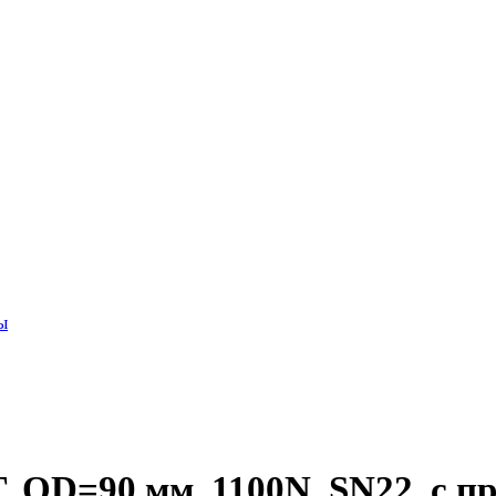
ы
OD=90 мм, 1100N, SN22, с пр