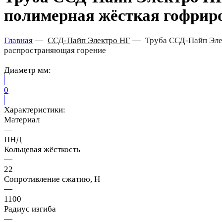
полимерная жёсткая гофрир
Главная
—
ССД-Пайп Электро НГ
—
Труба ССД-Пайп Элек
распространяющая горение
Диаметр мм:
0
Характеристики:
Материал
—
ПНД
Кольцевая жёсткость
—
22
Сопротивление сжатию, H
—
1100
Радиус изгиба
—