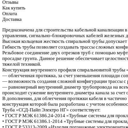
Отзывы
Как купить
Оплата
Доставка
Предназначена для строительства кабельной канализации в
управления, сигнально-блокировочных кабелей железных д
Высокая кольцевая жесткость спиральной трубы допускае
Гибкость трубы позволяет создавать трассы сложных конфи
Резьбовое соединение двух отрезков труб с помощью муфт
просадке грунта. Данное решение обеспечивает целостнос
тяжелой техникой.
Конструкция внутреннего профиля спиральновитой трубы «
— облегченная протяжка, за счет уменьшения площади сопр
— возможность создания сложной конфигурации трассы с ре
— равномерный внутренний диаметр трубопровода на всем 
происходит сужение внутреннего диаметра канала за счет 
В дополнении, для облегчения протяжки кабеля в частичн
конструкция которой была разработана с учетом особенно
Труба «ССД-Пайп Электро НГ» соответствует:
• ГОСТ Р МЭК 61386.24-2014 «Трубные системы для проклад
• ГОСТ Р МЭК 61386.1-2014 «Трубные системы для прокла
• ГОСТ Р 53313-2009 «Изделия погонажные электромонтаж