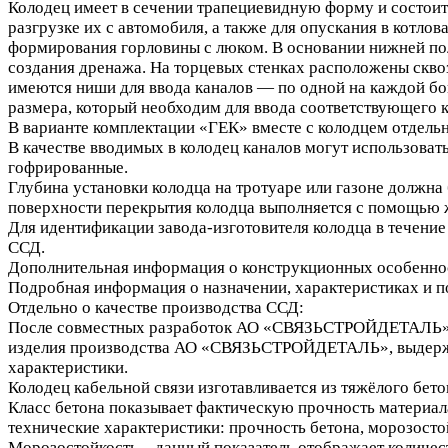
Колодец имеет в сечении трапециевидную форму и состоит 
разгрузке их с автомобиля, а также для опускания в котл
формирования горловины с люком. В основании нижней пол
создания дренажа. На торцевых стенках расположены скво
имеются ниши для ввода каналов — по одной на каждой бо
размера, который необходим для ввода соответствующего к
В варианте комплектации «ГЕК» вместе с колодцем отдель
В качестве вводимых в колодец каналов могут использоват
гофрированные.
Глубина установки колодца на тротуаре или газоне должна
поверхности перекрытия колодца выполняется с помощью ж
Для идентификации завода-изготовителя колодца в течение
ССД.
Дополнительная информация о конструкционных особенно
Подробная информация о назначении, характеристиках и п
Отдельно о качестве производства ССД:
После совместных разработок АО «СВЯЗЬСТРОЙДЕТАЛЬ» и
изделия производства АО «СВЯЗЬСТРОЙДЕТАЛЬ», выдержива
характеристики.
Колодец кабельной связи изготавливается из тяжёлого бет
Класс бетона показывает фактическую прочность материала 
технические характеристики: прочность бетона, морозосто
Морозостойкость – данный показатель отображает количест