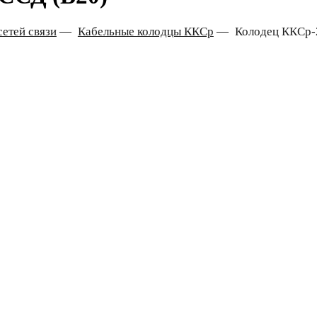
етей связи
—
Кабельные колодцы ККСр
—
Колодец ККСр-