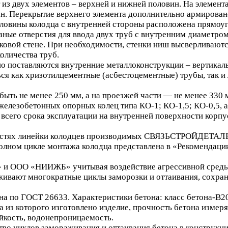
из двух элементов – верхней и нижней половин. На элемента
ован. Перекрытие верхнего элемента дополнительно армирова
овины колодца с внутренней стороны расположена прямоуго
зные отверстия для ввода двух труб с внутренним диаметро
ковой стене. При необходимости, стенки ниш высверливаю
оличества труб.
но поставляются внутренние металлоконструкции – вертикал
ься как хризотилцементные (асбестоцементные) трубы, так и
 быть не менее 250 мм, а на проезжей части — не менее 33
елезобетонных опорных колец типа КО-1; КО-1,5; КО-0,5, а
 всего срока эксплуатации на внутренней поверхности корп
стях линейки колодцев производимых СВЯЗЬСТРОЙДЕТАЛЬ и
олном цикле монтажа колодца представлена в «Рекомендаци
 ООО «НИИЖБ» учитывая воздействие агрессивной среды, 
ют многократные циклы заморозки и оттаивания, сохраняя
она по ГОСТ 26633. Характеристики бетона: класс бетона-В
из которого изготовлено изделие, прочность бетона измеряе
йкость, водонепроницаемость.
во циклов замораживания и оттаивания бетона в конструкци