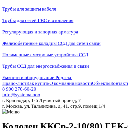
Трубы для защиты кабеля
Трубы для сетей ГВС и отопления
Регулирующая и запорная арматура
Железобетонные колодцы ССД для сетей связи
Полимерные смотровые устройства ССД
Трубы ССД для энергоснабжения и связи
Емкости и оборудование Родлекс
Прайс-лист
Как купить
О компании
Новости
Объекты
Контакт
8 900 270-60-20
info@systema.ooo
г. Краснодар, 1-й Лучистый проезд, 7
г. Москва, ул. Талалихина, д. 41, стр.9, помещ.1/4
Колодец ККСр-2-10(80) ГЕК-