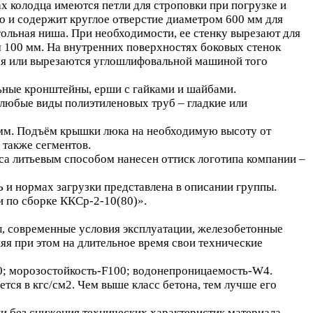
х колодца имеются петли для строповки при погрузке и
но и содержит круглое отверстие диаметром 600 мм для
льная ниша. При необходимости, ее стенку вырезают для
м 100 мм. На внутренних поверхностях боковых стенок
тся или вырезаются углошлифовальной машиной того
ьные кронштейны, ерши с гайками и шайбами.
 любые виды полиэтиленовых труб – гладкие или
0 мм. Подъём крышки люка на необходимую высоту от
 также сегментов.
уса литьевым способом нанесен оттиск логотипа компании –
 нормах загрузки представлена в описании группы.
и по сборке ККСр-2-10(80)».
современные условия эксплуатации, железобетонные
 при этом на длительное время свои технические
20; морозостойкость-F100; водонепроницаемость-W4.
тся в кгс/см2. Чем выше класс бетона, тем лучше его
и без снижения технических характеристик материала.