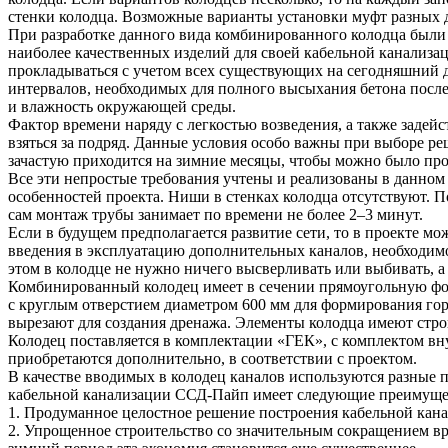
стенки колодца. Возможные варианты установки муфт разных д
При разработке данного вида комбинированного колодца были 
наиболее качественных изделий для своей кабельной канализац
прокладываться с учетом всех существующих на сегодняшний 
интервалов, необходимых для полного высыхания бетона после 
и влажность окружающей среды.
Фактор времени наряду с легкостью возведения, а также заде
взяться за подряд. Данные условия особо важны при выборе ре
зачастую приходится на зимние месяцы, чтобы можно было про
Все эти непростые требования учтены и реализованы в данном 
особенностей проекта. Ниши в стенках колодца отсутствуют. По
сам монтаж трубы занимает по времени не более 2–3 минут.
Если в будущем предполагается развитие сети, то в проекте м
введения в эксплуатацию дополнительных каналов, необходимо
этом в колодце не нужно ничего высверливать или выбивать, а
Комбинированный колодец имеет в сечении прямоугольную фор
с круглым отверстием диаметром 600 мм для формирования гор
вырезают для создания дренажа. Элементы колодца имеют строп
Колодец поставляется в комплектации «ГЕК», с комплектом в
приобретаются дополнительно, в соответствии с проектом.
В качестве вводимых в колодец каналов используются разны
кабельной канализации ССД-Пайп имеет следующие преимуще
1. Продуманное целостное решение построения кабельной кана
2. Упрощенное строительство со значительным сокращением вре