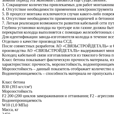
зимний период эта экономия становится еще существеннее.
3. Сокращение количества привлекаемых для работ монтажник
4. Отсутствие необходимости применения электроинструмента 
5. В процессе монтажа исключаются случаи какого-либо повре
6. Отсутствие необходимости применения кирпичей и бетонного
7. Легкая реализация возможности развития кабельной сети п
Глубина установки колодца на тротуаре или газоне должна быт
перекрытия колодца выполняется с помощью железобетонных о
Для идентификации завода-изготовителя колодца в течение вс
Отдельно о качестве производства ССД.
После совместных разработок АО «СВЯЗЬСТРОЙДЕТАЛЬ» и ООО
производства АО «СВЯЗЬСТРОЙДЕТАЛЬ» выдерживают многократ
Колодец кабельной связи изготавливается из тяжелого бетона 
Класс бетона показывает фактическую прочность материала, из 
характеристики: прочность, морозостойкость, водонепроницаем
Морозостойкость – данный показатель отображает количество 
Водонепроницаемость – способность материала не пропускать 
Класс бетона
В30 (393 кгс/см²)
Морозостойкость
F2 200 (200 циклов замораживания и оттаивания; F2 - агрессивн
Водонепроницаемость
W10 (1,0 МПа)
Масса, кг