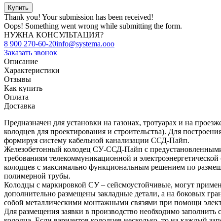
Thank you! Your submission has been received!
Oops! Something went wrong while submitting the form.
НУЖНА КОНСУЛЬТАЦИЯ?
8 900 270-60-20
info@systema.ooo
Заказать звонок
Описание
Характеристики
Отзывы
Как купить
Оплата
Доставка
Предназначен для установки на газонах, тротуарах и на проезж
колодцев для проектирования и строительства). Для построе
формируя систему кабельной канализации ССД-Пайп.
Железобетонный колодец СУ-ССД-Пайп с предустановленными
требованиям телекоммуникационной и электроэнергетической 
колодцев с максимально функциональным решением по размеще
полимерной трубы.
Колодцы с маркировкой СУ – сейсмоустойчивые, могут применя
дополнительно размещены закладные детали, а на боковых гр
собой металлическими монтажными связями при помощи элект
Для размещения заявки в производство необходимо заполнить с
колодца. Если вариантов колодцев несколько, то на каждый з