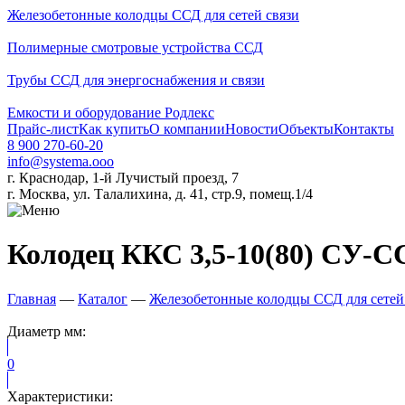
Железобетонные колодцы ССД для сетей связи
Полимерные смотровые устройства ССД
Трубы ССД для энергоснабжения и связи
Емкости и оборудование Родлекс
Прайс-лист
Как купить
О компании
Новости
Объекты
Контакты
8 900 270-60-20
info@systema.ooo
г. Краснодар, 1-й Лучистый проезд, 7
г. Москва, ул. Талалихина, д. 41, стр.9, помещ.1/4
Колодец ККС 3,5-10(80) СУ-С
Главная
—
Каталог
—
Железобетонные колодцы ССД для сетей
Диаметр мм:
0
Характеристики: