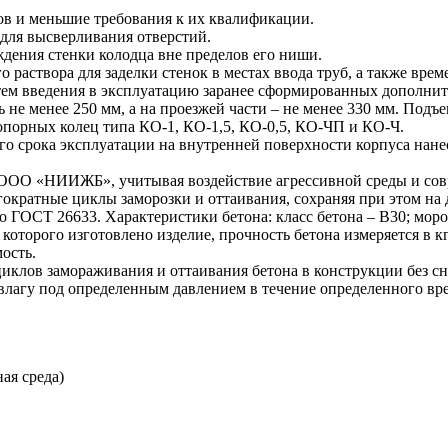
ов и меньшие требования к их квалификации.
для высверливания отверстий.
ждения стенки колодца вне пределов его ниши.
 раствора для заделки стенок в местах ввода труб, а также вре
утем введения в эксплуатацию заранее сформированных дополнит
ь не менее 250 мм, а на проезжей части – не менее 330 мм. По
порных колец типа КО-1, КО-1,5, КО-0,5, КО-ЧП и КО-Ч.
его срока эксплуатации на внутренней поверхности корпуса нан
 «НИИЖБ», учитывая воздействие агрессивной среды и совре
ные циклы заморозки и оттаивания, сохраняя при этом на дл
по ГОСТ 26633. Характеристики бетона: класс бетона – В30; мор
которого изготовлено изделие, прочность бетона измеряется в кг
ость.
циклов замораживания и оттаивания бетона в конструкции без с
влагу под определенным давлением в течение определенного вр
ая среда)