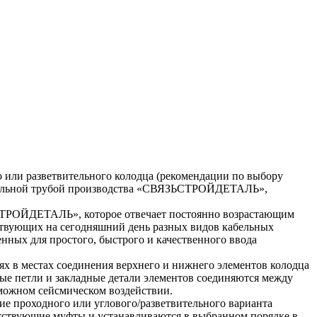
го или разветвительного колодца (рекомендации по выбору
спиральной трубой производства «СВЯЗЬСТРОЙДЕТАЛЬ»,
СТРОЙДЕТАЛЬ», которое отвечает постоянно возрастающим
ствующих на сегодняшний день разных видов кабельных
ных для простого, быстрого и качественного ввода
х в местах соединения верхнего и нижнего элементов колодца
ые петли и закладные детали элементов соединяются между
можном сейсмическом воздействии.
ие проходного или углового/разветвительного варианта
етствующие муфты и устанавливаются в выбранном порядке в