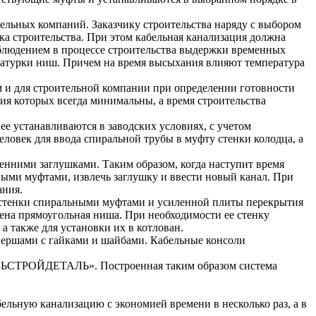
тельных компаний. Заказчику строительства наряду с выбором
ка строительства. При этом кабельная канализация должна
блюдением в процессе строительства выдержки временных
укатурки ниш. Причем на время высыхания влияют температура
им и для строительной компании при определении готовности
ия которых всегда минимальны, а время строительства
е устанавливаются в заводских условиях, с учетом
человек для ввода спиральной трубы в муфту стенки колодца, а
ренними заглушками. Таким образом, когда наступит время
ными муфтами, извлечь заглушку и ввести новый канал. При
ания.
в стенки спиральными муфтами и усиленной плиты перекрытия
ена прямоугольная ниша. При необходимости ее стенку
а также для установки их в котлован.
 ершами с гайками и шайбами. Кабельные консоли
ВЯЗЬСТРОЙДЕТАЛЬ». Построенная таким образом система
бельную канализацию с экономией времени в несколько раз, а в