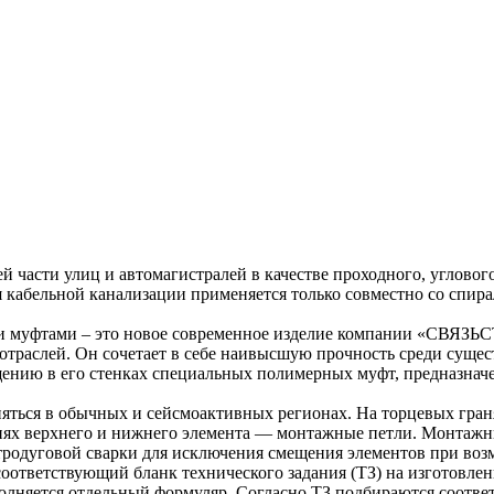
ей части улиц и автомагистралей в качестве проходного, углово
ния кабельной канализации применяется только совместно со 
 муфтами – это новое современное изделие компании «СВЯЗЬ
отраслей. Он сочетает в себе наивысшую прочность среди суще
нию в его стенках специальных полимерных муфт, предназначен
ться в обычных и сейсмоактивных регионах. На торцевых граня
анях верхнего и нижнего элемента — монтажные петли. Монтажн
родуговой сварки для исключения смещения элементов при воз
оответствующий бланк технического задания (ТЗ) на изготовлен
аполняется отдельный формуляр. Согласно ТЗ подбираются соотв