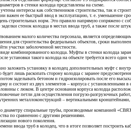
иаметров в стенки колодца представлены на схеме.
учтены интересы как собственников строительства, так и строи
ии важен ее быстрый ввод в эксплуатацию, т. е. уменьшение сро
день строительных норм. Это правило напрямую сопряжено с со
заделки стенок колодца в местах ввода труб, а также после шт
йствованием малого количества персонала, является определяющ
шения для строительства федеральных объектов, сроки выполнен
йти участки заболоченной местности.
виде комбинированного колодца. Муфты в стенки колодца заране
сле установки такого колодца на объекте требуется всего один 
ожно заложить установку в колодец дополнительных муфт с внут
 будет лишь раскопать сторону колодца с заранее предусмотрен
 потом заделывать бетоном и гидроизолировать после его высых
му и состоит из двух элементов – корпуса с установленными 
ловины с люком. В центре основания корпуса колодца располож
овочные петли для осуществления погрузо-разгрузочных работ, 
нутренних металлоконструкций – вертикальными кронштейнами,
е по диаметру спиральные трубы, производимые компанией «С
ства по сравнению с другими решениями.
лизации нового поколения.
мени ввода труб в колодец, что в итоге позволяет построить ка