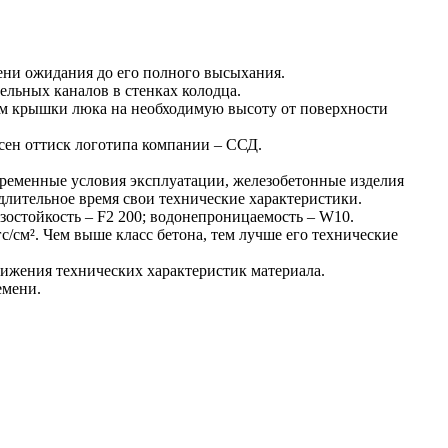
мени ожидания до его полного высыхания.
ельных каналов в стенках колодца.
дъем крышки люка на необходимую высоту от поверхности
есен оттиск логотипа компании – ССД.
менные условия эксплуатации, железобетонные изделия
ительное время свои технические характеристики.
озостойкость – F2 200; водонепроницаемость – W10.
с/см². Чем выше класс бетона, тем лучше его технические
нижения технических характеристик материала.
емени.