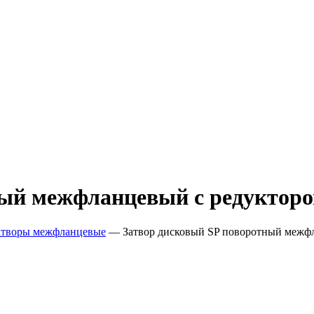
ный межфланцевый с редукторо
атворы межфланцевые
—
Затвор дисковый SP поворотный межф