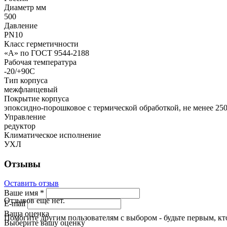
Диаметр мм
500
Давление
PN10
Класс герметичности
«А» по ГОСТ 9544-2188
Рабочая температура
-20/+90С
Тип корпуса
межфланцевый
Покрытие корпуса
эпоксидно-порошковое с термической обработкой, не менее 250
Управление
редуктор
Климатическое исполнение
УХЛ
Отзывы
Оставить отзыв
Ваше имя
*
Отзывов еще нет.
E-mail
Ваша оценка
Помогите другим пользователям с выбором - будьте первым, кт
Выберите вашу оценку