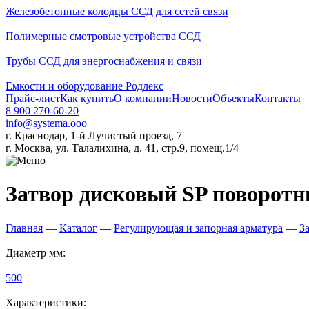
Железобетонные колодцы ССД для сетей связи
Полимерные смотровые устройства ССД
Трубы ССД для энергоснабжения и связи
Емкости и оборудование Родлекс
Прайс-лист
Как купить
О компании
Новости
Объекты
Контакты
8 900 270-60-20
info@systema.ooo
г. Краснодар, 1-й Лучистый проезд, 7
г. Москва, ул. Талалихина, д. 41, стр.9, помещ.1/4
Затвор дисковый SP поворот
Главная
—
Каталог
—
Регулирующая и запорная арматура
—
З
Диаметр мм:
500
Характеристики: