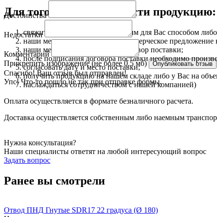
Для того чтобы приобрести продукцию:
Достоинства
свяжитесь с нами любым удобным для Вас способом либо 
Недостатки
наши менеджеры подготовят коммерческое предложение в 
наши менеджеры подготовят договор поставки;
Комментарий
после подписания договора поставки необходимо произве
Прикрепить изображение (не более 0.5 мб)
согласовать дату и место поставки;
Спасибо! Ваш отзыв был отправлен!
получить продукцию на нашем складе либо у Вас на объ
Упс! Что-то пошло не так при отправке формы.
наслаждаться сотрудничеством с нашей компанией)
Оплата осуществляется в формате безналичного расчета.
Доставка осуществляется собственным либо наемным транспорто
Нужна консультация?
Наши специалисты ответят на любой интересующий вопрос
Задать вопрос
Ранее вы смотрели
Отвод ПНД Гнутые SDR17 22 градуса (Ø 180)