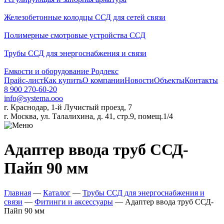
Железобетонные колодцы ССД для сетей связи
Полимерные смотровые устройства ССД
Трубы ССД для энергоснабжения и связи
Емкости и оборудование Родлекс
Прайс-лист
Как купить
О компании
Новости
Объекты
Контакты
8 900 270-60-20
info@systema.ooo
г. Краснодар, 1-й Лучистый проезд, 7
г. Москва, ул. Талалихина, д. 41, стр.9, помещ.1/4
Адаптер ввода труб ССД-
Пайп 90 мм
Главная
—
Каталог
—
Трубы ССД для энергоснабжения и
связи
—
Фитинги и аксессуары
—
Адаптер ввода труб ССД-
Пайп 90 мм