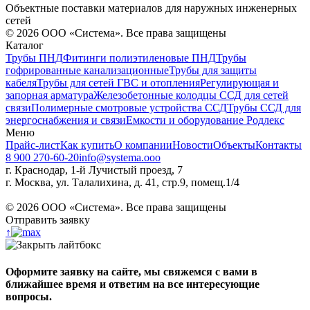
Объектные поставки материалов для наружных инженерных
сетей
©
2026
ООО «Система». Все права защищены
Каталог
Трубы ПНД
Фитинги полиэтиленовые ПНД
Трубы
гофрированные канализационные
Трубы для защиты
кабеля
Трубы для сетей ГВС и отопления
Регулирующая и
запорная арматура
Железобетонные колодцы ССД для сетей
связи
Полимерные смотровые устройства ССД
Трубы ССД для
энергоснабжения и связи
Емкости и оборудование Родлекс
Меню
Прайс-лист
Как купить
О компании
Новости
Объекты
Контакты
8 900 270-60-20
info@systema.ooo
г. Краснодар, 1-й Лучистый проезд, 7
г. Москва, ул. Талалихина, д. 41, стр.9, помещ.1/4
©
2026
ООО «Система». Все права защищены
Отправить заявку
↑
Оформите заявку на сайте, мы свяжемся с вами в
ближайшее время и ответим на все интересующие
вопросы.