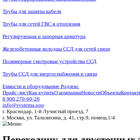
Трубы для защиты кабеля
Трубы для сетей ГВС и отопления
Регулирующая и запорная арматура
Железобетонные колодцы ССД для сетей связи
Полимерные смотровые устройства ССД
Трубы ССД для энергоснабжения и связи
Емкости и оборудование Родлекс
Прайс-лист
Как купить
О компании
Новости
Объекты
Контакт
8 900 270-60-20
info@systema.ooo
г. Краснодар, 1-й Лучистый проезд, 7
г. Москва, ул. Талалихина, д. 41, стр.9, помещ.1/4
Переходник для двустенных 