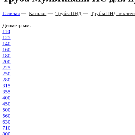
Главная
—
Каталог
—
Трубы ПНД
—
Трубы ПНД технич
Диаметр мм:
110
125
140
160
180
200
225
250
280
315
355
400
450
500
560
630
710
800