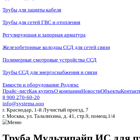
Трубы для защиты кабеля
Трубы для сетей ГВС и отопления
Регулирующая и запорная арматура
Железобетонные колодцы ССД для сетей связи
Полимерные смотровые устройства ССД
Трубы ССД для энергоснабжения и связи
Емкости и оборудование Родлекс
Прайс-лист
Как купить
О компании
Новости
Объекты
Контакт
8 900 270-60-20
info@systema.ooo
г. Краснодар, 1-й Лучистый проезд, 7
г. Москва, ул. Талалихина, д. 41, стр.9, помещ.1/4
Труба Мультипайп ИС для пу