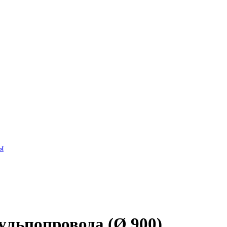
ы
льпопровода (Ø 900)