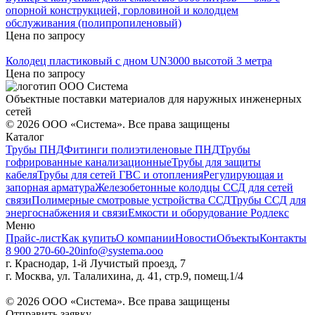
опорной конструкцией, горловиной и колодцем
обслуживания (полипропиленовый)
Цена по запросу
Колодец пластиковый с дном UN3000 высотой 3 метра
Цена по запросу
Объектные поставки материалов для наружных инженерных
сетей
©
2026
ООО «Система». Все права защищены
Каталог
Трубы ПНД
Фитинги полиэтиленовые ПНД
Трубы
гофрированные канализационные
Трубы для защиты
кабеля
Трубы для сетей ГВС и отопления
Регулирующая и
запорная арматура
Железобетонные колодцы ССД для сетей
связи
Полимерные смотровые устройства ССД
Трубы ССД для
энергоснабжения и связи
Емкости и оборудование Родлекс
Меню
Прайс-лист
Как купить
О компании
Новости
Объекты
Контакты
8 900 270-60-20
info@systema.ooo
г. Краснодар, 1-й Лучистый проезд, 7
г. Москва, ул. Талалихина, д. 41, стр.9, помещ.1/4
©
2026
ООО «Система». Все права защищены
Отправить заявку