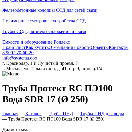
Железобетонные колодцы ССД для сетей связи
Полимерные смотровые устройства ССД
Трубы ССД для энергоснабжения и связи
Емкости и оборудование Родлекс
Прайс-лист
Как купить
О компании
Новости
Объекты
Контакты
8 900 270-60-20
info@systema.ooo
г. Краснодар, 1-й Лучистый проезд, 7
г. Москва, ул. Талалихина, д. 41, стр.9, помещ.1/4
Труба Протект RC ПЭ100
Вода SDR 17 (Ø 250)
Главная
—
Каталог
—
Трубы ПНД
—
Трубы ПНД для воды
—
Труба Протект RC ПЭ100 Вода SDR 17 (Ø 250)
Диаметр мм: