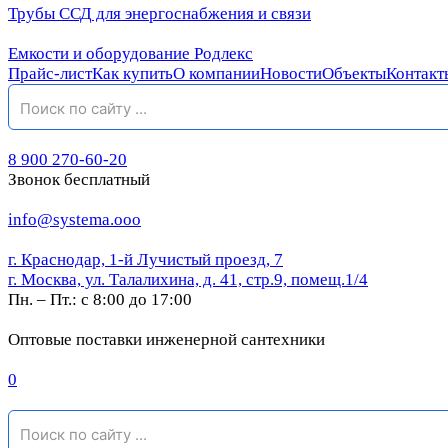
Трубы ССД для энергоснабжения и связи
Емкости и оборудование Родлекс
Прайс-лист
Как купить
О компании
Новости
Объекты
Контакт
8 900 270-60-20
Звонок бесплатный
info@systema.ooo
г. Краснодар, 1-й Лучистый проезд, 7
г. Москва, ул. Талалихина, д. 41, стр.9, помещ.1/4
Пн. – Пт.: с 8:00 до 17:00
Оптовые поставки инженерной сантехники
0