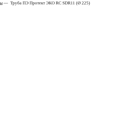
ды
—
Труба ПЭ Протект ЭКО RC SDR11 (Ø 225)