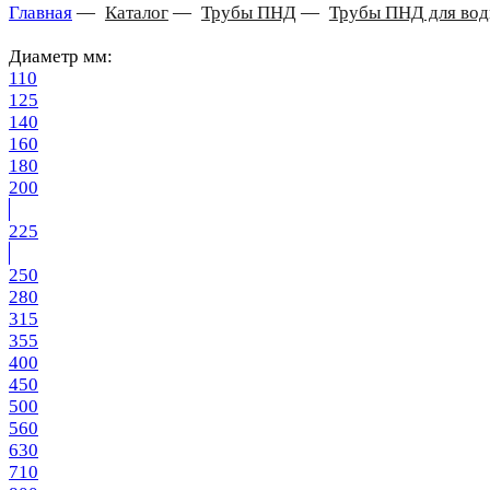
Главная
—
Каталог
—
Трубы ПНД
—
Трубы ПНД для во
Диаметр мм:
110
125
140
160
180
200
225
250
280
315
355
400
450
500
560
630
710