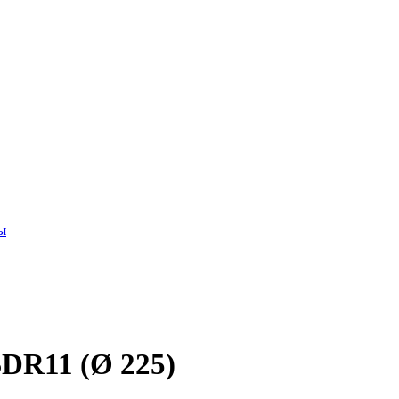
ы
DR11 (Ø 225)