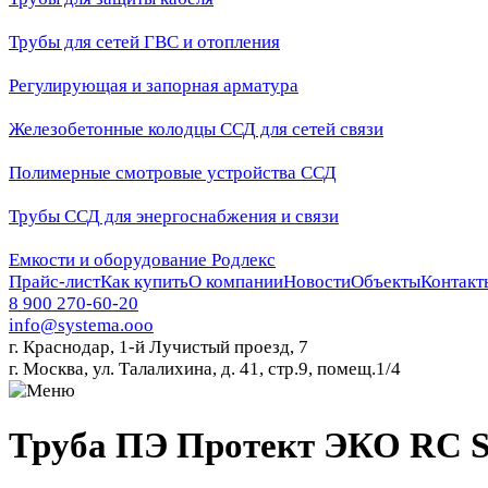
Трубы для сетей ГВС и отопления
Регулирующая и запорная арматура
Железобетонные колодцы ССД для сетей связи
Полимерные смотровые устройства ССД
Трубы ССД для энергоснабжения и связи
Емкости и оборудование Родлекс
Прайс-лист
Как купить
О компании
Новости
Объекты
Контакт
8 900 270-60-20
info@systema.ooo
г. Краснодар, 1-й Лучистый проезд, 7
г. Москва, ул. Талалихина, д. 41, стр.9, помещ.1/4
Труба ПЭ Протект ЭКО RC S