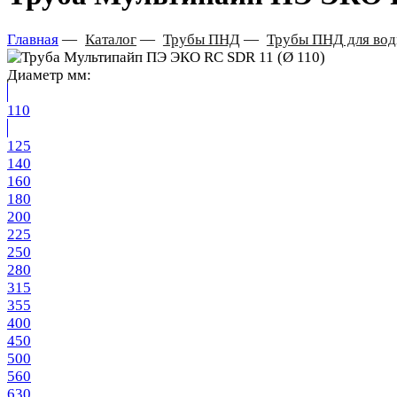
Главная
—
Каталог
—
Трубы ПНД
—
Трубы ПНД для во
Диаметр мм:
110
125
140
160
180
200
225
250
280
315
355
400
450
500
560
630