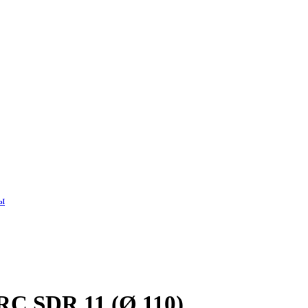
ы
C SDR 11 (Ø 110)