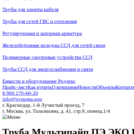
Трубы для защиты кабеля
Трубы для сетей ГВС и отопления
Регулирующая и запорная арматура
Железобетонные колодцы ССД для сетей связи
Полимерные смотровые устройства ССД
Трубы ССД для энергоснабжения и связи
Емкости и оборудование Родлекс
Прайс-лист
Как купить
О компании
Новости
Объекты
Контакт
8 900 270-60-20
info@systema.ooo
г. Краснодар, 1-й Лучистый проезд, 7
г. Москва, ул. Талалихина, д. 41, стр.9, помещ.1/4
Труба Мультипайп ПЭ ЭКО R