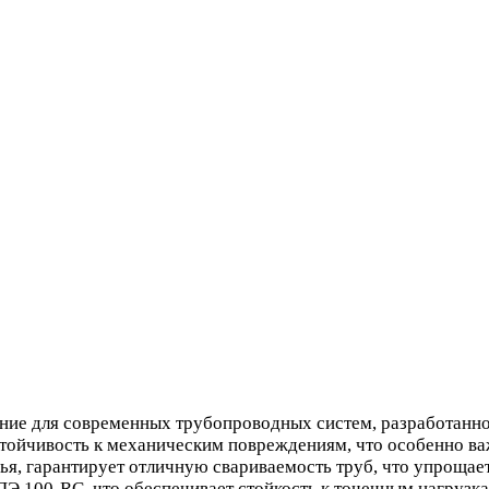
для современных трубопроводных систем, разработанное с
ойчивость к механическим повреждениям, что особенно важ
ья, гарантирует отличную свариваемость труб, что упрощае
ПЭ 100-RC, что обеспечивает стойкость к точечным нагрузк