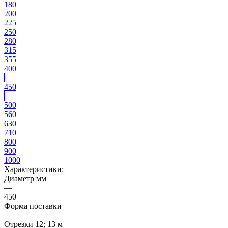
180
200
225
250
280
315
355
400
450
500
560
630
710
800
900
1000
Характеристики:
Диаметр мм
—
450
Форма поставки
—
Отрезки 12; 13 м