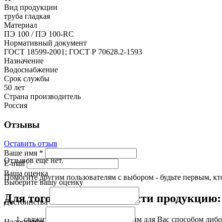
Вид продукции
труба гладкая
Материал
ПЭ 100 / ПЭ 100-RC
Нормативный документ
ГОСТ 18599-2001; ГОСТ Р 70628.2-1593
Назначение
Водоснабжение
Срок службы
50 лет
Страна производитель
Россия
Отзывы
Оставить отзыв
Ваше имя
*
Отзывов еще нет.
E-mail
Ваша оценка
Помогите другим пользователям с выбором - будьте первым, кт
Выберите вашу оценку
Для того чтобы приобрести продукцию:
Достоинства
свяжитесь с нами любым удобным для Вас способом либо 
Недостатки