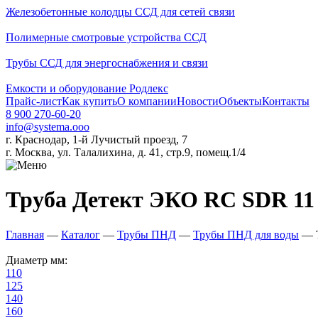
Железобетонные колодцы ССД для сетей связи
Полимерные смотровые устройства ССД
Трубы ССД для энергоснабжения и связи
Емкости и оборудование Родлекс
Прайс-лист
Как купить
О компании
Новости
Объекты
Контакты
8 900 270-60-20
info@systema.ooo
г. Краснодар, 1-й Лучистый проезд, 7
г. Москва, ул. Талалихина, д. 41, стр.9, помещ.1/4
Труба Детект ЭКО RC SDR 11 
Главная
—
Каталог
—
Трубы ПНД
—
Трубы ПНД для воды
—
Диаметр мм:
110
125
140
160