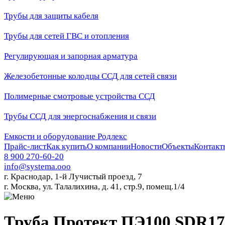
Трубы для защиты кабеля
Трубы для сетей ГВС и отопления
Регулирующая и запорная арматура
Железобетонные колодцы ССД для сетей связи
Полимерные смотровые устройства ССД
Трубы ССД для энергоснабжения и связи
Емкости и оборудование Родлекс
Прайс-лист
Как купить
О компании
Новости
Объекты
Контакт
8 900 270-60-20
info@systema.ooo
г. Краснодар, 1-й Лучистый проезд, 7
г. Москва, ул. Талалихина, д. 41, стр.9, помещ.1/4
Труба Протект ПЭ100 SDR17,