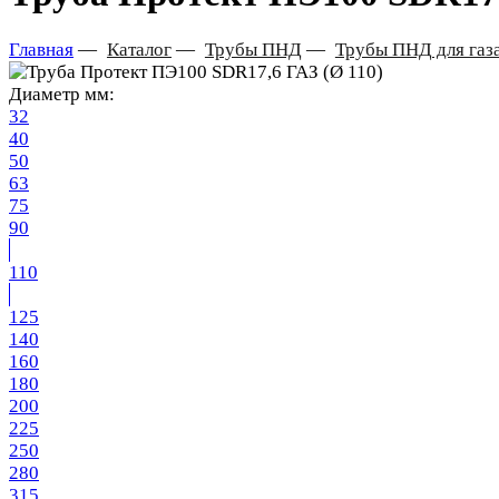
Главная
—
Каталог
—
Трубы ПНД
—
Трубы ПНД для газ
Диаметр мм:
32
40
50
63
75
90
110
125
140
160
180
200
225
250
280
315