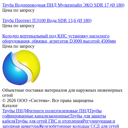
Труба Водопроводная ПНД Мультипайп ЭКО SDR 17 (Ø 180)
Цена по запросу
Труба Протект ПЭ100 Вода SDR 13,6 (Ø 180)
Цена по запросу
Колодец вертикальный под КНС установку насосного
оборудования, обвязки, агрегатов D3000 высотой 4500мм
Цена по запросу
Объектные поставки материалов для наружных инженерных
сетей
©
2026
ООО «Система». Все права защищены
Каталог
Трубы ПНД
Фитинги полиэтиленовые ПНД
Трубы
гофрированные канализационные
Трубы для защиты
кабеля
Трубы для сетей ГВС и отопления
Регулирующая и
запорная арматура
Железобетонные колодцы ССД для сетей