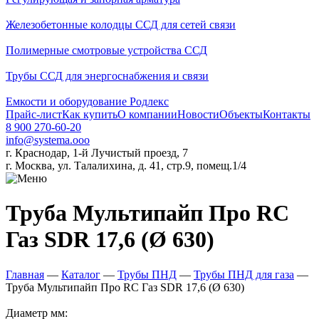
Железобетонные колодцы ССД для сетей связи
Полимерные смотровые устройства ССД
Трубы ССД для энергоснабжения и связи
Емкости и оборудование Родлекс
Прайс-лист
Как купить
О компании
Новости
Объекты
Контакты
8 900 270-60-20
info@systema.ooo
г. Краснодар, 1-й Лучистый проезд, 7
г. Москва, ул. Талалихина, д. 41, стр.9, помещ.1/4
Труба Мультипайп Про RС
Газ SDR 17,6 (Ø 630)
Главная
—
Каталог
—
Трубы ПНД
—
Трубы ПНД для газа
—
Труба Мультипайп Про RС Газ SDR 17,6 (Ø 630)
Диаметр мм: