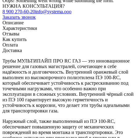
Oops! Something went wrong while submitting the form.
НУЖНА КОНСУЛЬТАЦИЯ?
8 900 270-60-20
info@systema.ooo
Заказать звонок
Описание
Характеристики
Отзывы
Как купить
Оплата
Доставка
Трубы МУЛЬТИПАЙП ПРО RC ГАЗ — это инновационное
решение для газовых магистралей, сочетающее в себе
надёжность и долговечность. Внутренний оранжевый слой
выполнен из высокопрочного полиэтилена ПЭ 100-RC,
который обеспечивает устойчивость к растрескиванию под
точечными нагрузками, что особенно важно при
эксплуатации в сложных условиях. Внутренний чёрный слой
из ПЭ 100 гарантирует высокую герметичность и
устойчивость к коррозии, что делает эти трубы идеальными
для транспортировки газа.
Наружный слой, также выполненный из ПЭ 100-RC,
обеспечивает повышенную защиту от механических
повреждений во время монтажа и транспортировки. Это
особенно актуально при прокладке труб в грунте или в