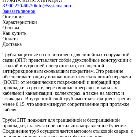
НУЖНА КОНСУЛЬТАЦИЯ?
8 900 270-60-20
info@systema.ooo
Заказать звонок
Описание
Характеристики
Отзывы
Как купить
Оплата
Доставка
Трубы защитные из полиэтилена для линейных сооружений
связи (ЗПТ) представляют собой двухслойные конструкции с
гладкой внутренней поверхностью, оснащенной
антифрикционным скользящим покрытием. Это решение
обеспечивает защиту волоконно-оптических линий передачи
(ВОЛП) от механических повреждений и вибраций при
прокладке в грунте, через водные преграды, в каналах
кабельной канализации, коллекторах, а также на мостах и
эстакадах. Внутренний слой труб имеет коэффициент трения
менее 0,15, что минимизирует сопротивление при протяжке
кабеля.
Трубы ЗПТ подходят для траншейной и бестраншейной
прокладки, включая горизонтально-направленное бурение.
Соединение труб осуществляется методом стыковой сварки, с
использованием электросварных фитингов или