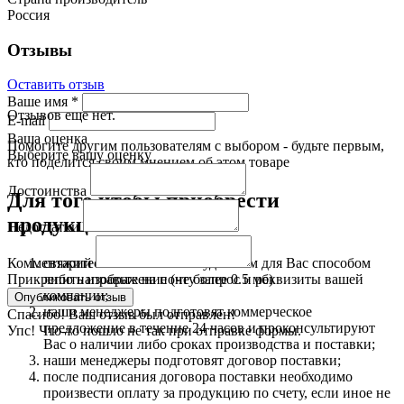
Россия
Отзывы
Оставить отзыв
Ваше имя
*
Отзывов еще нет.
E-mail
Ваша оценка
Помогите другим пользователям с выбором - будьте первым,
Выберите вашу оценку
кто поделится своим мнением об этом товаре
Достоинства
Для того чтобы приобрести
продукцию:
Недостатки
свяжитесь с нами любым удобным для Вас способом
Комментарий
либо направьте на почту запрос и реквизиты вашей
Прикрепить изображение (не более 0.5 мб)
компании;
наши менеджеры подготовят коммерческое
Спасибо! Ваш отзыв был отправлен!
предложение в течение 24 часов и проконсультируют
Упс! Что-то пошло не так при отправке формы.
Вас о наличии либо сроках производства и поставки;
наши менеджеры подготовят договор поставки;
после подписания договора поставки необходимо
произвести оплату за продукцию по счету, если иное не