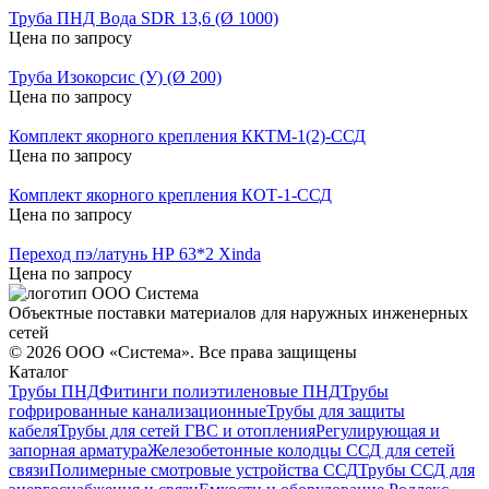
Труба ПНД Вода SDR 13,6 (Ø 1000)
Цена по запросу
Труба Изокорсис (У) (Ø 200)
Цена по запросу
Комплект якорного крепления ККТМ-1(2)-ССД
Цена по запросу
Комплект якорного крепления КОТ-1-ССД
Цена по запросу
Переход пэ/латунь НР 63*2 Xinda
Цена по запросу
Объектные поставки материалов для наружных инженерных
сетей
©
2026
ООО «Система». Все права защищены
Каталог
Трубы ПНД
Фитинги полиэтиленовые ПНД
Трубы
гофрированные канализационные
Трубы для защиты
кабеля
Трубы для сетей ГВС и отопления
Регулирующая и
запорная арматура
Железобетонные колодцы ССД для сетей
связи
Полимерные смотровые устройства ССД
Трубы ССД для