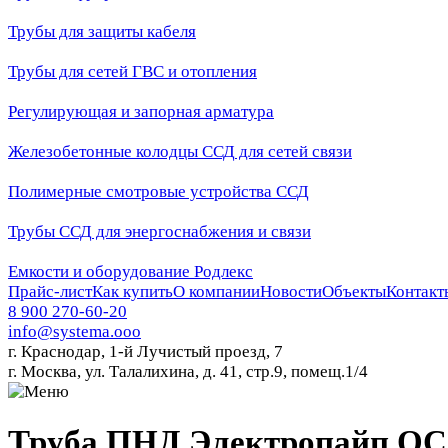
Трубы для защиты кабеля
Трубы для сетей ГВС и отопления
Регулирующая и запорная арматура
Железобетонные колодцы ССД для сетей связи
Полимерные смотровые устройства ССД
Трубы ССД для энергоснабжения и связи
Емкости и оборудование Родлекс
Прайс-лист
Как купить
О компании
Новости
Объекты
Контакт
8 900 270-60-20
info@systema.ooo
г. Краснодар, 1-й Лучистый проезд, 7
г. Москва, ул. Талалихина, д. 41, стр.9, помещ.1/4
Труба ПНД Электропайп ОС N