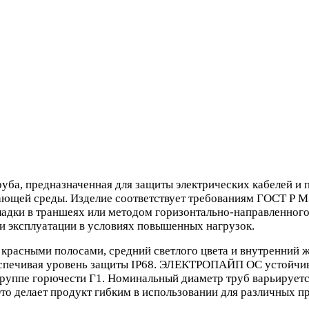
а, предназначенная для защиты электрических кабелей и п
ющей среды. Изделие соответствует требованиям ГОСТ Р МЭ
ладки в траншеях или методом горизонтально-направленного
ри эксплуатации в условиях повышенных нагрузок.
красными полосами, средний светлого цвета и внутренний ж
еспечивая уровень защиты IP68. ЭЛЕКТРОПАЙП ОС устойчив 
группе горючести Г1. Номинальный диаметр труб варьируется
Это делает продукт гибким в использовании для различных п