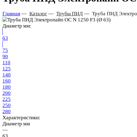
Главная
—
Каталог
—
Трубы ПНД
—
Труба ПНД Электро
Диаметр мм:
63
75
90
110
125
140
160
180
200
225
250
280
Характеристики:
Диаметр мм
—
63