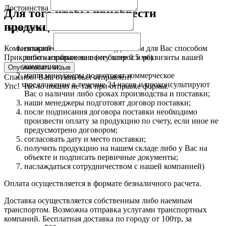
Достоинства
Для того чтобы приобрести
продукцию:
Недостатки
свяжитесь с нами любым удобным для Вас способом
Комментарий
либо направьте на почту запрос и реквизиты вашей
Прикрепить изображение (не более 0.5 мб)
компании;
наши менеджеры подготовят коммерческое
Спасибо! Ваш отзыв был отправлен!
предложение в течение 24 часов и проконсультируют
Упс! Что-то пошло не так при отправке формы.
Вас о наличии либо сроках производства и поставки;
наши менеджеры подготовят договор поставки;
после подписания договора поставки необходимо
произвести оплату за продукцию по счету, если иное не
предусмотрено договором;
согласовать дату и место поставки;
получить продукцию на нашем складе либо у Вас на
объекте и подписать первичные документы;
наслаждаться сотрудничеством с нашей компанией)
Оплата осуществляется в формате безналичного расчета.
Доставка осуществляется собственным либо наемным
транспортом. Возможна отправка услугами транспортных
компаний. Бесплатная доставка по городу от 100тр, за