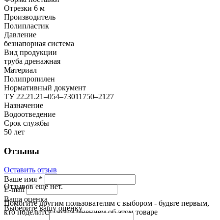
Отрезки 6 м
Производитель
Полипластик
Давление
безнапорная система
Вид продукции
труба дренажная
Материал
Полипропилен
Нормативный документ
ТУ 22.21.21–054–73011750–2127
Назначение
Водоотведение
Срок службы
50 лет
Отзывы
Оставить отзыв
Ваше имя
*
Отзывов еще нет.
E-mail
Ваша оценка
Помогите другим пользователям с выбором - будьте первым,
Выберите вашу оценку
кто поделится своим мнением об этом товаре