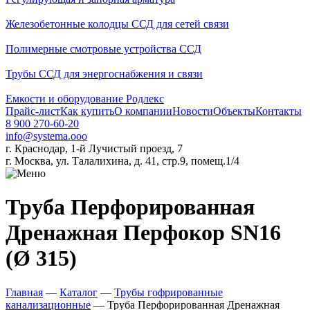
Железобетонные колодцы ССД для сетей связи
Полимерные смотровые устройства ССД
Трубы ССД для энергоснабжения и связи
Емкости и оборудование Родлекс
Прайс-лист
Как купить
О компании
Новости
Объекты
Контакты
8 900 270-60-20
info@systema.ooo
г. Краснодар, 1-й Лучистый проезд, 7
г. Москва, ул. Талалихина, д. 41, стр.9, помещ.1/4
Труба Перфорированная
Дренажная Перфокор SN16
(Ø 315)
Главная
—
Каталог
—
Трубы гофрированные
канализационные
—
Труба Перфорированная Дренажная