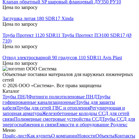
Клапан обратный SP шаровый фланцевый ДУ350 РУ10
Цена по запросу
Заглушка литая 180 SDR17 Xinda
Цена по запросу
Труба Протект 1120 SDR11 Труба Протект ПЭ100 SDR17 (Ø
710)
Цена по запросу
Отвод электросварной 90 градусов 110 SDR11 Avis Plast
Цена по запросу
Объектные поставки материалов для наружных инженерных
сетей
©
2026
ООО «Система». Все права защищены
Каталог
Трубы ПНД
Фитинги полиэтиленовые ПНД
Трубы
гофрированные канализационные
Трубы для защиты
кабеля
Трубы для сетей ГВС и отопления
Регулирующая и
запорная арматура
Железобетонные колодцы ССД для сетей
связи
Полимерные смотровые устройства ССД
Трубы ССД для
энергоснабжения и связи
Емкости и оборудование Родлекс
Меню
Прайс-лист
Как купить
О компании
Новости
Объекты
Контакты