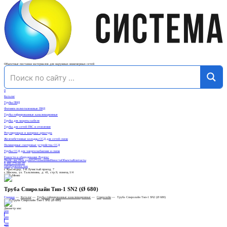
Объектные поставки материалов для наружных инженерных сетей
0
Каталог
Трубы ПНД
Фитинги полиэтиленовые ПНД
Трубы гофрированные канализационные
Трубы для защиты кабеля
Трубы для сетей ГВС и отопления
Регулирующая и запорная арматура
Железобетонные колодцы ССД для сетей связи
Полимерные смотровые устройства ССД
Трубы ССД для энергоснабжения и связи
Емкости и оборудование Родлекс
Прайс-лист
Как купить
О компании
Новости
Объекты
Контакты
8 900 270-60-20
info@systema.ooo
г. Краснодар, 1-й Лучистый проезд, 7
г. Москва, ул. Талалихина, д. 41, стр.9, помещ.1/4
Труба Спиролайн Тип-1 SN2 (Ø 680)
Главная
—
Каталог
—
Трубы гофрированные канализационные
—
Спиролайн
—
Труба Спиролайн Тип-1 SN2 (Ø 680)
Диаметр мм:
600
680
700
780