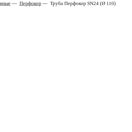
онные
—
Перфокор
—
Труба Перфокор SN24 (Ø 110)