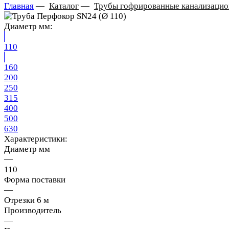
Главная
—
Каталог
—
Трубы гофрированные канализаци
Диаметр мм:
110
160
200
250
315
400
500
630
Характеристики:
Диаметр мм
—
110
Форма поставки
—
Отрезки 6 м
Производитель
—