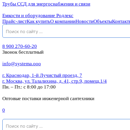
Трубы ССД для энергоснабжения и связи
Емкости и оборудование Родлекс
Прайс-лист
Как купить
О компании
Новости
Объекты
Контакт
8 900 270-60-20
Звонок бесплатный
info@systema.ooo
г. Краснодар, 1-й Лучистый проезд, 7
г. Москва, ул. Талалихина, д. 41, стр.9, помещ.1/4
Пн. – Пт.: с 8:00 до 17:00
Оптовые поставки инженерной сантехники
0