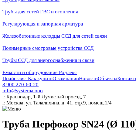
Трубы для сетей ГВС и отопления
Регулирующая и запорная арматура
Железобетонные колодцы ССД для сетей связи
Полимерные смотровые устройства ССД
Трубы ССД для энергоснабжения и связи
Емкости и оборудование Родлекс
Прайс-лист
Как купить
О компании
Новости
Объекты
Контакт
8 900 270-60-20
info@systema.ooo
г. Краснодар, 1-й Лучистый проезд, 7
г. Москва, ул. Талалихина, д. 41, стр.9, помещ.1/4
Труба Перфокор SN24 (Ø 110