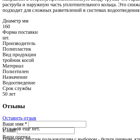
раструба и наружную часть уплотнительного кольца. Это сниж
подходит для сложных разветвлений в системах водоотведения
Диаметр мм
160
Форма поставки
шт.
Производитель
Полипластик
Вид продукции
тройник косой
Материал
Полиэтилен
Назначение
Водоотведение
Срок службы
50 лет
Отзывы
Оставить отзыв
Ваше имя
*
Отзывов еще нет.
E-mail
Ваша оценка
Помогите другим пользователям с выбором - будьте первым, кт