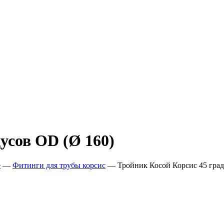
усов OD (Ø 160)
е
—
Фитинги для трубы корсис
—
Тройник Косой Корсис 45 град