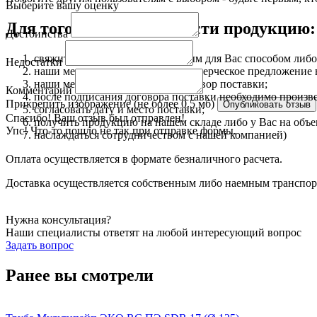
Выберите вашу оценку
Для того чтобы приобрести продукцию:
Достоинства
свяжитесь с нами любым удобным для Вас способом либо 
Недостатки
наши менеджеры подготовят коммерческое предложение в 
наши менеджеры подготовят договор поставки;
Комментарий
после подписания договора поставки необходимо произве
Прикрепить изображение (не более 0.5 мб)
согласовать дату и место поставки;
Спасибо! Ваш отзыв был отправлен!
получить продукцию на нашем складе либо у Вас на объ
Упс! Что-то пошло не так при отправке формы.
наслаждаться сотрудничеством с нашей компанией)
Оплата осуществляется в формате безналичного расчета.
Доставка осуществляется собственным либо наемным транспорто
Нужна консультация?
Наши специалисты ответят на любой интересующий вопрос
Задать вопрос
Ранее вы смотрели