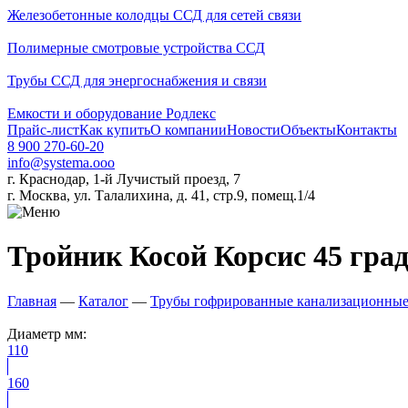
Железобетонные колодцы ССД для сетей связи
Полимерные смотровые устройства ССД
Трубы ССД для энергоснабжения и связи
Емкости и оборудование Родлекс
Прайс-лист
Как купить
О компании
Новости
Объекты
Контакты
8 900 270-60-20
info@systema.ooo
г. Краснодар, 1-й Лучистый проезд, 7
г. Москва, ул. Талалихина, д. 41, стр.9, помещ.1/4
Тройник Косой Корсис 45 град
Главная
—
Каталог
—
Трубы гофрированные канализационны
Диаметр мм:
110
160