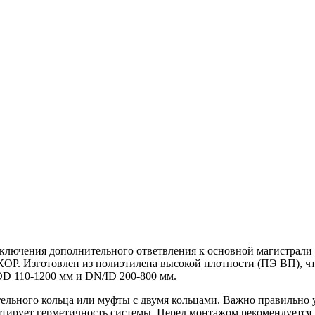
дключения дополнительного ответвления к основной магистрали
. Изготовлен из полиэтилена высокой плотности (ПЭ ВП), что
OD 110-1200 мм и DN/ID 200-800 мм.
ельного кольца или муфты с двумя кольцами. Важно правильно 
антирует герметичность системы. Перед монтажом рекомендуетс