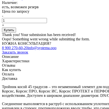
Наличие:
есть, возможен резерв
Цена по запросу
-
+
Thank you! Your submission has been received!
Oops! Something went wrong while submitting the form.
НУЖНА КОНСУЛЬТАЦИЯ?
8 900 270-60-20
info@systema.ooo
Заказать звонок
Описание
Характеристики
Отзывы
Как купить
Оплата
Доставка
Тройник косой 45 градусов – это незаменимый элемент для по
Корсис, Корсис ПРО, Корсис ИС, Корсис ПРОТЕКТ и ПЕРФОКОР
воздействиям. Доступен в широком диапазоне диаметров: DN/
Соединение выполняется в раструб с использованием уплотнит
направлен в сторону, противоположную вводу трубы, что гар