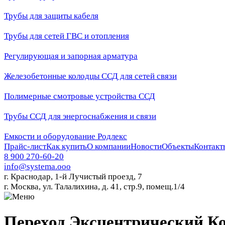
Трубы для защиты кабеля
Трубы для сетей ГВС и отопления
Регулирующая и запорная арматура
Железобетонные колодцы ССД для сетей связи
Полимерные смотровые устройства ССД
Трубы ССД для энергоснабжения и связи
Емкости и оборудование Родлекс
Прайс-лист
Как купить
О компании
Новости
Объекты
Контакт
8 900 270-60-20
info@systema.ooo
г. Краснодар, 1-й Лучистый проезд, 7
г. Москва, ул. Талалихина, д. 41, стр.9, помещ.1/4
Переход Эксцентрический Ко