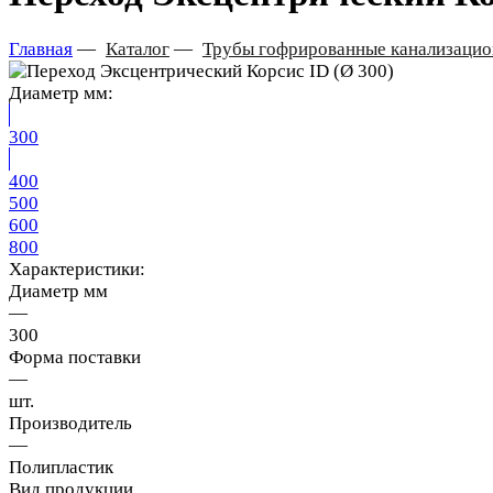
Главная
—
Каталог
—
Трубы гофрированные канализаци
Диаметр мм:
300
400
500
600
800
Характеристики:
Диаметр мм
—
300
Форма поставки
—
шт.
Производитель
—
Полипластик
Вид продукции