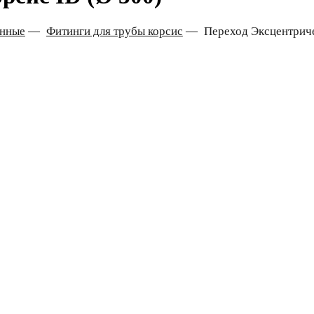
онные
—
Фитинги для трубы корсис
—
Переход Эксцентриче