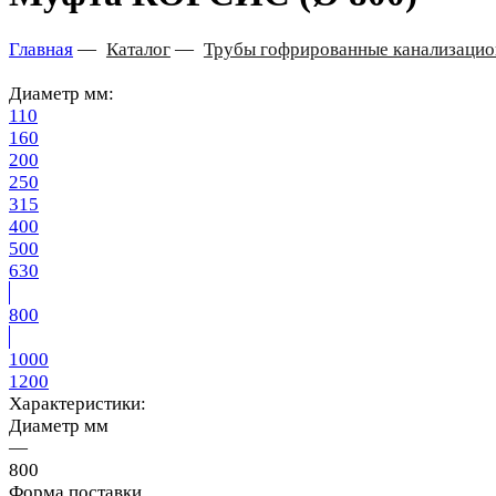
Главная
—
Каталог
—
Трубы гофрированные канализаци
Диаметр мм:
110
160
200
250
315
400
500
630
800
1000
1200
Характеристики:
Диаметр мм
—
800
Форма поставки