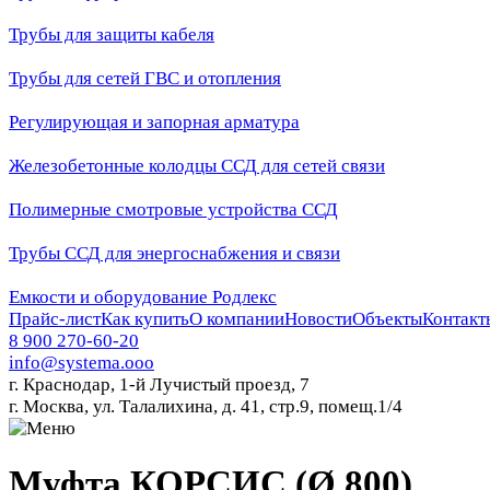
Трубы для защиты кабеля
Трубы для сетей ГВС и отопления
Регулирующая и запорная арматура
Железобетонные колодцы ССД для сетей связи
Полимерные смотровые устройства ССД
Трубы ССД для энергоснабжения и связи
Емкости и оборудование Родлекс
Прайс-лист
Как купить
О компании
Новости
Объекты
Контакт
8 900 270-60-20
info@systema.ooo
г. Краснодар, 1-й Лучистый проезд, 7
г. Москва, ул. Талалихина, д. 41, стр.9, помещ.1/4
Муфта КОРСИС (Ø 800)