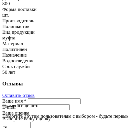
800
Форма поставки
шт.
Производитель
Полипластик
Вид продукции
муфта
Материал
Полиэтилен
Назначение
Водоотведение
Срок службы
50 лет
Отзывы
Оставить отзыв
Ваше имя
*
Отзывов еще нет.
E-mail
Ваша оценка
Помогите другим пользователям с выбором - будьте первым
Выберите вашу оценку