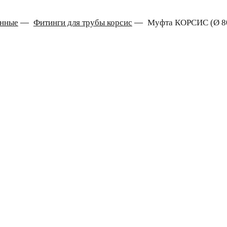
онные
—
Фитинги для трубы корсис
—
Муфта КОРСИС (Ø 8